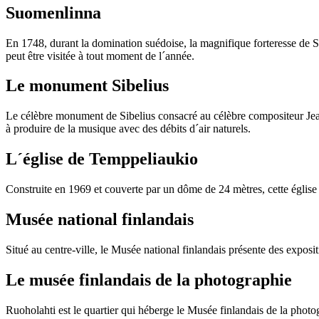
Suomenlinna
En 1748,
durant la domination
suédoise
, la magnifique
forteresse
de 
peut être visitée
à
tout moment
de l´année.
Le monument Sibelius
Le célèbre
monument de
Sibelius
consacré au célèbre
compositeur
Je
à
produire de la musique
avec
des débits d´air
naturels.
L´église de Temppeliaukio
Construite en 1969
et
couverte par
un dôme
de 24
mètres
, cette église
Musée national finlandais
Situé au
centre-ville,
le Musée
national finlandais
présente des exposit
Le
musée
finlandais de la photographie
Ruoholahti
est le quartier
qui héberge le
Musée finlandais de la
photo