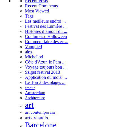
Recent
Posts
Recent
Comments
Most
Viewed
Tags
Les meilleurs endroi ...
Festival des Lumière ...
Histoires d’amour du ...
Coutumes d'Halloween
Comment faire des éc ...
Vanupied
alex
Michellod
Côte d'Azur, le Para ...
Voyage toujours bon ...
Sziget festival 2013
Application du mois: ...
Le Top 3 des plages ...
amour
Amsterdam
Architecture
art
art contemporain
arts visuels
Barcelone