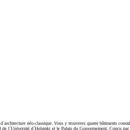
d´architecture
néo-classique.
Vous y
trouverez
quatre
bâtiments consi
l de
l´Université d´Helsinki
et
le
Palais du Gouvernement
.
Conçu par l