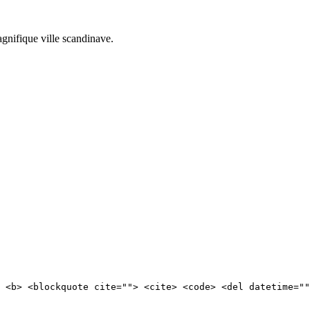
agnifique ville scandinave.
> <b> <blockquote cite=""> <cite> <code> <del datetime=""