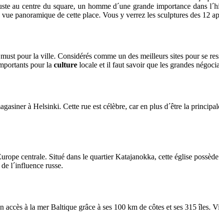
juste au centre du square,
un homme
d´une grande importance
dans l´h
le vue panoramique de
cette place.
Vous y verrez les
sculptures
des 12 ap
 must
pour la ville.
Considérés comme
un des meilleurs sites pour
se re
importants pour
la
culture
locale
et il faut savoir que les
grandes
négocia
magasiner
à Helsinki.
Cette rue
est célèbre
,
car
en plus d´être
la principal
urope centrale.
Situé dans le quartier
Katajanokka
, cette église
possèd
de l´influence russe
.
un accès
à la mer Baltique
grâce à ses 100
km de côtes et
ses
315
îles.
Vi