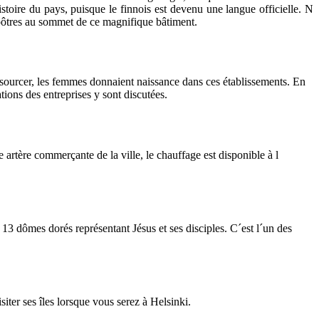
istoire du pays,
puisque
le
finnois
est devenu
une langue officielle.
N
ôtres
au sommet de
ce magnifique bâtiment
.
ssourcer,
les femmes
donnaient naissance
dans ces établissements.
En
tions des
entreprises
y sont discutées
.
e
artère
commerçante
de la ville,
le
chauffage
est disponible à l
e
13
dômes dorés
représentant
Jésus et ses
disciples.
C´est
l´un des
siter ses îles lorsque vous serez
à Helsinki.