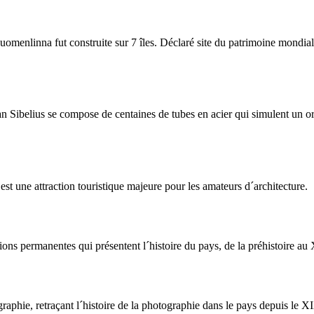
Suomenlinna
fut construite sur
7 îles
.
Déclaré site
du patrimoine mondial
an
Sibelius
se compose de centaines
de tubes en acier
qui simulent
un o
est une attraction
touristique majeure pour
les amateurs d´architecture
.
ions
permanentes qui
présentent l´histoire
du pays,
de la préhistoire au
graphie,
retraçant l´histoire
de la photographie
dans le pays
depuis le XI