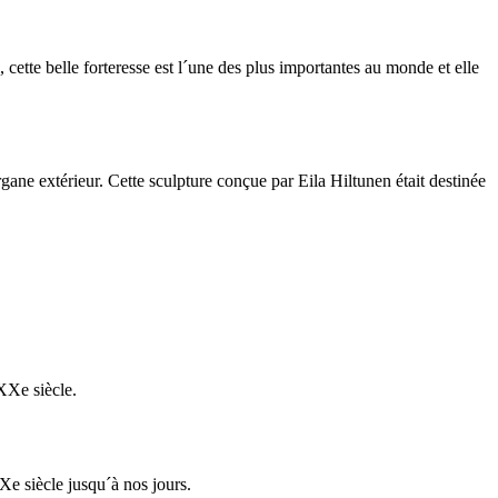
, cette belle
forteresse
est l´une des
plus importantes au monde
et elle
rgane
extérieur.
Cette sculpture
conçue par
Eila
Hiltunen
était destinée
XXe siècle.
Xe siècle
jusqu´à nos jours.