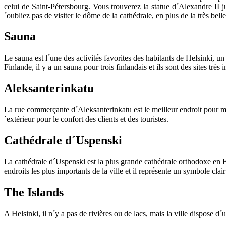
celui
de Saint-Pétersbourg
.
V
ous trouverez
la statue
d´Alexandre
II 
´oubliez pas
de visiter
le
dôme de la cathédrale
,
en plus de la
très bel
Sauna
Le
sauna
est l´une des activités
favorites des
habitants de
Helsinki
,
un
Finlande,
il y a un
sauna
pour trois
finlandais et
ils sont des sites
très 
Aleksanterinkatu
La rue commerçante
d´
Aleksanterinkatu
est le meilleur
endroit pour 
´extérieur pour
le confort
des clients
et des touristes.
Cathédrale d´Uspenski
La cathédrale
d´Uspenski
est
la plus grande cathédrale
orthodoxe
en E
endroits
les plus importants de
la ville et
il
représente
un symbole clair
The Islands
A Helsinki,
il
n´y a pas de
rivières ou de lacs
, mais la ville
dispose d´