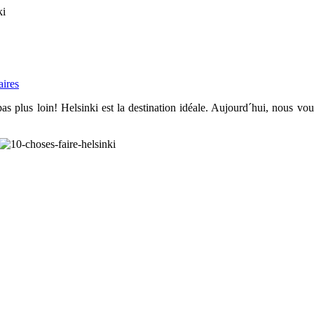
ki
ires
pas
plus loin!
Helsinki
est la
destination idéale.
Aujourd´hui, nous
vou