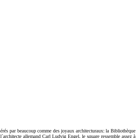
dérés
par beaucoup
comme des joyaux
architecturaux
: la Bibliothèque
´architecte
allemand
Carl
Ludvig
Engel
, le square
ressemble
assez à