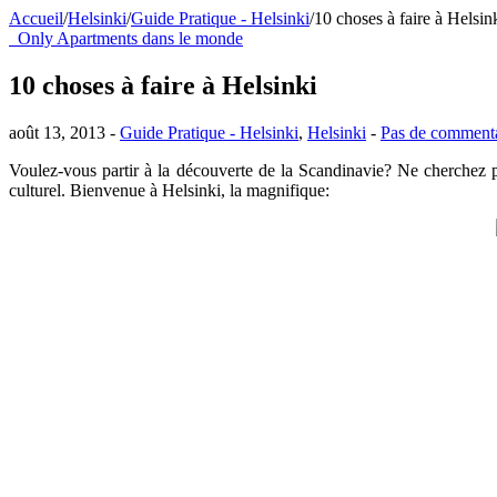
Accueil
/
Helsinki
/
Guide Pratique - Helsinki
/
10 choses à faire à Helsin
Only Apartments dans le monde
10 choses à faire à Helsinki
août 13, 2013 -
Guide Pratique - Helsinki
,
Helsinki
-
Pas de commenta
Voulez-vous partir à la découverte de la Scandinavie
?
Ne cherchez 
culturel
.
Bienvenue à
Helsinki, la magnifique: