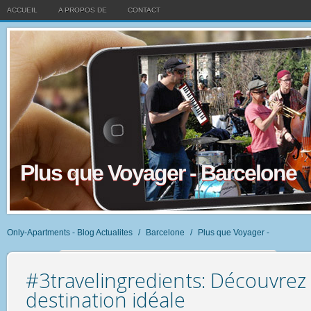
ACCUEIL
A PROPOS DE
CONTACT
Plus que Voyager - Barcelone
Only-Apartments - Blog Actualites
/
Barcelone
/
Plus que Voyager -
Barcelone
/
#3travelingredients: Découvrez votre destination idéale
#3travelingredients: Découvrez
destination idéale