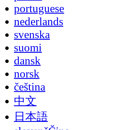
portuguese
nederlands
svenska
suomi
dansk
norsk
čeština
中文
日本語