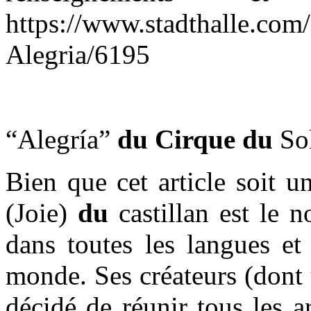
https://www.stadthalle.com/
Alegria/6195
“Alegría”
du
Cirque
du
Sol
Bien que cet article soit u
(Joie)
du
castillan est le
dans toutes les langues e
monde. Ses créateurs (dont 
décidé de réunir tous les a