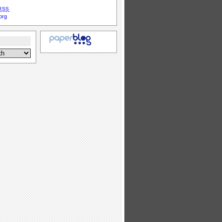
S
RSS
org