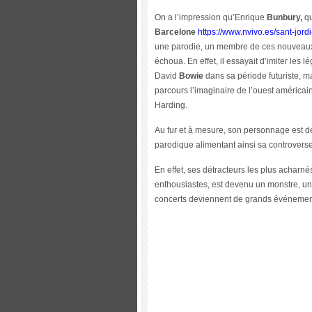
On a l’impression qu’Enrique
Bunbury,
qu
Barcelone
https://www.nvivo.es/sant-jord
une parodie, un membre de ces nouveaux g
échoua. En effet, il essayait d’imiter les
David
Bowie
dans sa période futuriste, 
parcours l’imaginaire de l’ouest américa
Harding.
Au fur et à mesure, son personnage est d
parodique alimentant ainsi sa controverse
En effet, ses détracteurs les plus acharn
enthousiastes, est devenu un monstre, un
concerts deviennent de grands événemen