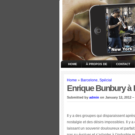
HOME
À PROPOS DE
CONTACT
Home
»
Barcelone
,
Spécial
Enrique Bunbury à 
Submitted by
admin
on January 12, 2012 –
Il y a des groupes qui disparaissent aprè
nostalgie et des désirs impossibles. Il y
laissant un souvenir douloureux et parfait. 
pas su évoluer et s’adapter à l’industrie 