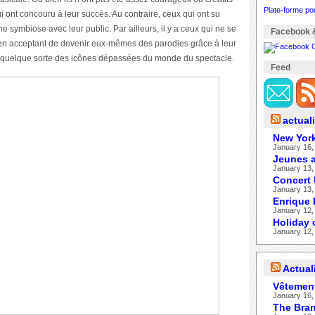
Plate-forme po
ui ont concouru à leur succès. Au contraire, ceux qui ont su
e symbiose avec leur public. Par ailleurs, il y a ceux qui ne se
Facebook &
s en acceptant de devenir eux-mêmes des parodies grâce à leur
n quelque sorte des icônes dépassées du monde du spectacle.
Feed
actual
New York
January 16,
Jeunes a
January 13,
Concert
January 13,
Enrique 
January 12,
Holiday 
January 12,
Actual
Vêtement
January 16,
The Bran