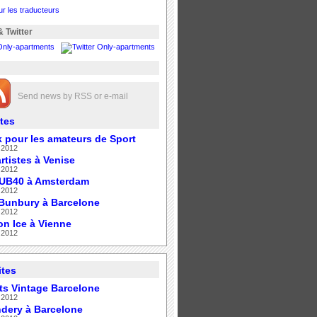
ur les traducteurs
 Twitter
Send news by RSS or e-mail
ites
 pour les amateurs de Sport
 2012
rtistes à Venise
 2012
 UB40 à Amsterdam
 2012
Bunbury à Barcelone
 2012
on Ice à Vienne
 2012
ites
s Vintage Barcelone
 2012
dery à Barcelone