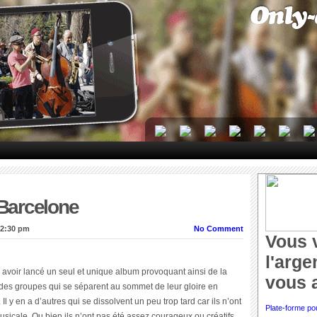
Barcelone
 2:30 pm
No Comment
Vous 
l'arge
s avoir lancé un seul et unique album provoquant ainsi de la
vous 
 a des groupes qui se séparent au sommet de leur gloire en
Il y en a d’autres qui se dissolvent un peu trop tard car ils n’ont
Plate-forme po
musicale. Ou bien ils n’ont pas été assez courageux ou créatifs