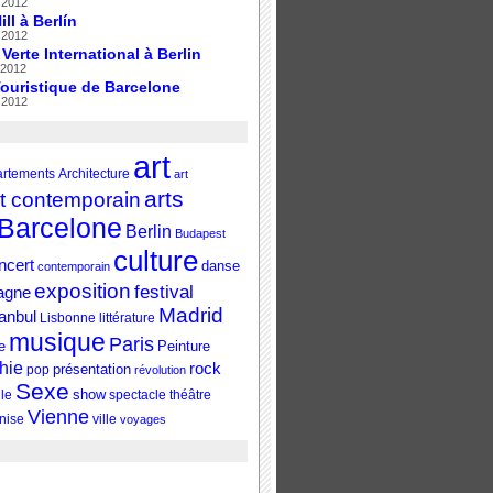
 2012
ll à Berlín
 2012
Verte International à Berlin
 2012
ouristique de Barcelone
 2012
art
rtements
Architecture
art
arts
rt contemporain
Barcelone
Berlin
Budapest
culture
ncert
danse
contemporain
exposition
festival
agne
Madrid
tanbul
Lisbonne
littérature
musique
Paris
e
Peinture
hie
rock
pop
présentation
révolution
Sexe
lle
show
spectacle
théâtre
Vienne
nise
ville
voyages