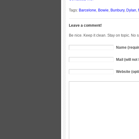
Tags:
Barcelone
,
Bowie
,
Bunbury
,
Dylan
,
Leave a comment!
Be nice. Keep it clean. Stay on topic. No 
Name (requi
Mail (will no
Website (opti