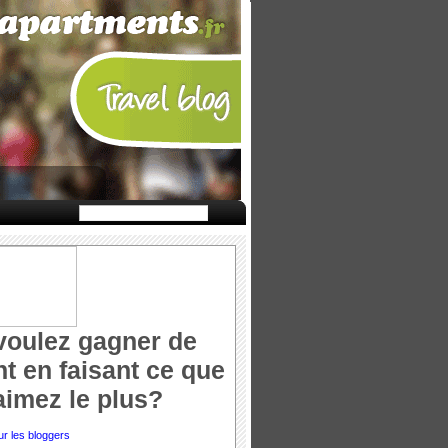
voulez gagner de
nt en faisant ce que
aimez le plus?
ur les bloggers