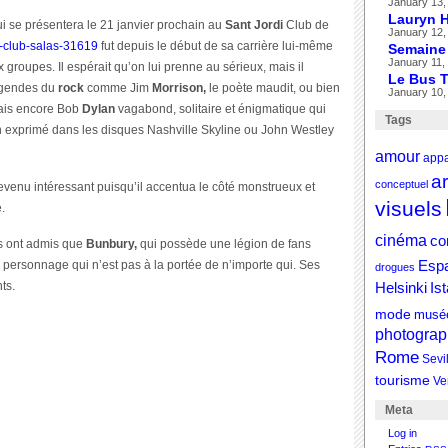
January 13,
Lauryn Hi
i se présentera le 21 janvier prochain au
Sant Jordi
Club de
January 12,
i-club-salas-31619
fut depuis le début de sa carrière lui-même
Semaine 
January 11,
roupes. Il espérait qu’on lui prenne au sérieux, mais il
Le Bus T
 légendes du
rock
comme Jim
Morrison,
le poète maudit, ou bien
January 10,
mais encore Bob
Dylan
vagabond, solitaire et énigmatique qui
Tags
in exprimé dans les disques Nashville Skyline ou John Westley
amour
appa
a
conceptuel
evenu intéressant puisqu’il accentua le côté monstrueux et
visuels
.
cinéma
co
és ont admis que
Bunbury,
qui possède une légion de fans
 personnage qui n’est pas à la portée de n’importe qui. Ses
Esp
drogues
ts.
Helsinki
Is
mode
musé
photograp
Rome
Sevi
tourisme
Ve
Meta
Log in