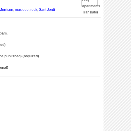
Morrison
,
musique
,
rock
,
Sant Jordi
spam.
red)
t be published) (required)
onal)