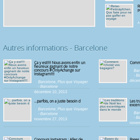
R
p
A
Autres informations - Barcelone
Ça y est!!!! Nous avons enfin un
Comme
heureux gagnant de notre
concours #OnlyAchange sur
Bar
Instagram!!!!
- B
décem
Barcelone
,
Plus que Voyager
- Barcelone
décembre 10, 2013
…parfois, on a juste besoin d
Les tr
excen
Barcelone
,
Plus que Voyager
Bar
- Barcelone
- B
novembre 27, 2013
novem
Concours Instagram : Aller de
Bases