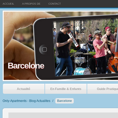
ACCUEIL
A PROPOS DE
CONTACT
Barcelone
Actualité
En Famille & Enfants
Guide Pratiqu
Only-Apartments - Blog Actualites
/
Barcelone