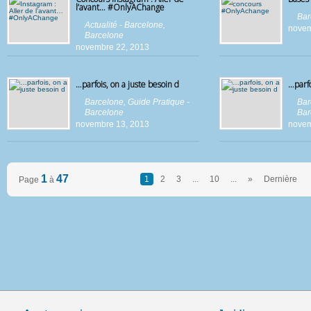
l’avant… #OnlyAChange
Bar
Actualité - Barcelone
,
novem
Barcelone
novembre 22, 2013
…parfois, on a juste besoin d
…parfo
Barcelone
,
Guide Pratique -
Bar
Barcelone
Bar
novembre 13, 2013
novem
1
47
1
2
3
...
10
...
»
Dernière
Page
à