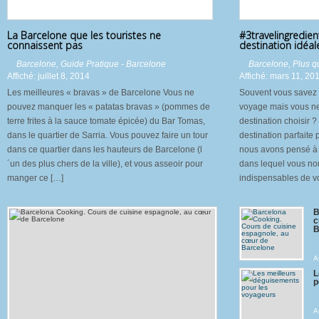
La Barcelone que les touristes ne
#3travelingredien
connaissent pas
destination idéal
Barcelone
,
Guide Pratique - Barcelone
Barcelone
,
Plus q
Affiché: juillet 8, 2014
Affiché: mars 11, 20
Les meilleures « bravas » de Barcelone Vous ne
Souvent vous savez 
pouvez manquer les « patatas bravas » (pommes de
voyage mais vous ne 
terre frites à la sauce tomate épicée) du Bar Tomas,
destination choisir 
dans le quartier de Sarria. Vous pouvez faire un tour
destination parfaite
dans ce quartier dans les hauteurs de Barcelone (l
nous avons pensé à 
´un des plus chers de la ville), et vous asseoir pour
dans lequel vous nou
manger ce […]
indispensables de v
B
c
B
A
L
p
A