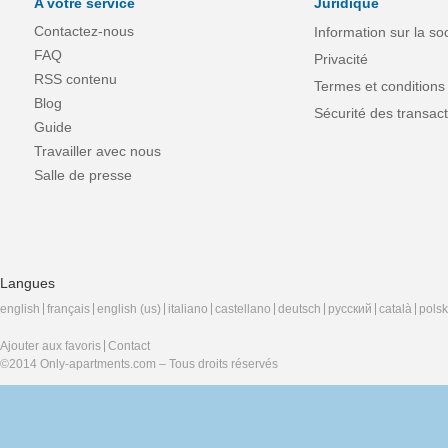
A votre service
Juridique
Contactez-nous
Information sur la so
FAQ
Privacité
RSS contenu
Termes et conditions
Blog
Sécurité des transact
Guide
Travailler avec nous
Salle de presse
Langues
english
français
english (us)
italiano
castellano
deutsch
русский
català
polsk
Ajouter aux favoris
Contact
©2014 Only-apartments.com – Tous droits réservés