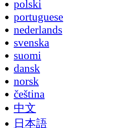
polski
portuguese
nederlands
svenska
suomi
dansk
norsk
čeština
中文
日本語