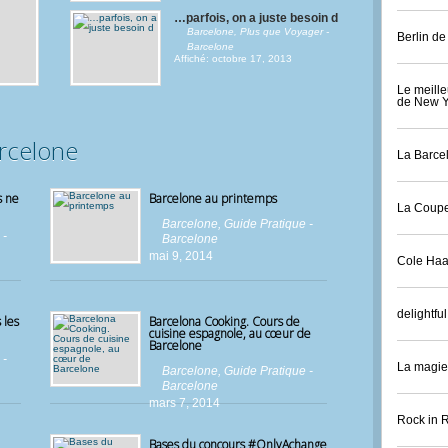
…parfois, on a juste besoin d
Barcelone
,
Plus que Voyager -
Berlin de 
Barcelone
Affiché: octobre 17, 2013
Le meille
de New Y
arcelone
La Barcel
s ne
Barcelone au printemps
La Coupe
Barcelone
,
Guide Pratique -
 -
Barcelone
mai 9, 2014
Cole Haa
delightful
 les
Barcelona Cooking. Cours de
cuisine espagnole, au cœur de
Barcelone
 -
La magie 
Barcelone
,
Guide Pratique -
Barcelone
mars 7, 2014
Rock in 
Bases du concours #OnlyAchange