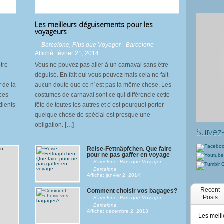
Les meilleurs déguisements pour les
voyageurs
Barcelone
,
Plus que Voyager - Barcelone
Affiché: février 21, 2014
tre
Vous ne pouvez pas aller à un carnaval sans être
déguisé. En fait oui vous pouvez mais cela ne fait
 de la
aucun doute que ce n´est pas la même chose. Les
nces
costumes de carnaval sont ce qui différencie cette
dients
fête de toutes les autres et c´est pourquoi porter
quelque chose de spécial est presque une
obligation. […]
Suivez
Reise-Fettnäpfchen. Que faire
pour ne pas gaffer en voyage
Barcelone
,
Plus que Voyager -
Barcelone
Affiché: janvier 2, 2014
Recent
Comment choisir vos bagages?
Posts
Barcelone
,
Plus que Voyager -
Barcelone
Affiché: décembre 2, 2013
Les meill