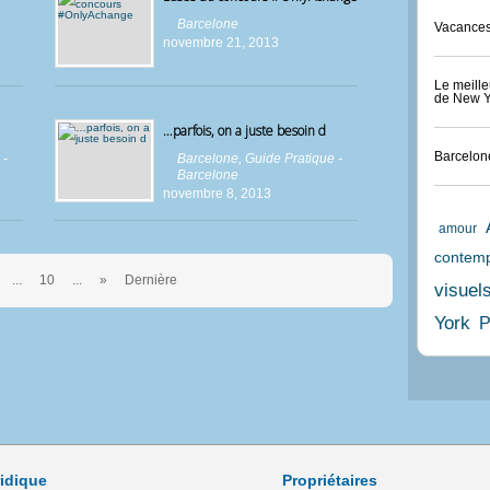
Barcelone
Vacances
novembre 21, 2013
Le meille
de New Y
…parfois, on a juste besoin d
Barcelone
 -
Barcelone
,
Guide Pratique -
Barcelone
novembre 8, 2013
amour
contemp
...
10
...
»
Dernière
visuel
York
P
idique
Propriétaires