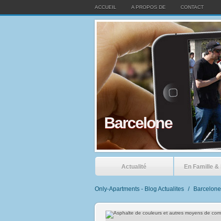
ACCUEIL
A PROPOS DE
CONTACT
Barcelone
Actualité
En Famille &
Only-Apartments - Blog Actualites
/
Barcelone