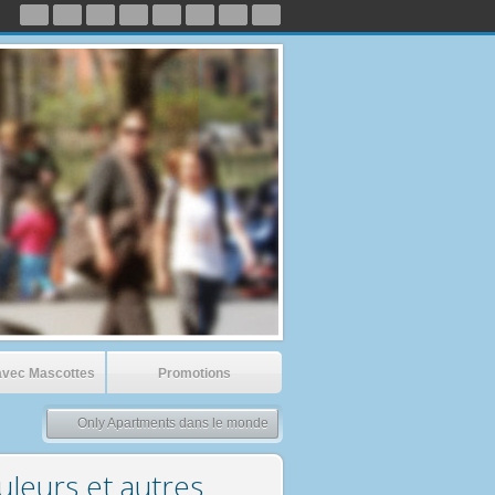
avec Mascottes
Promotions
Only Apartments dans le monde
us avons enfin un