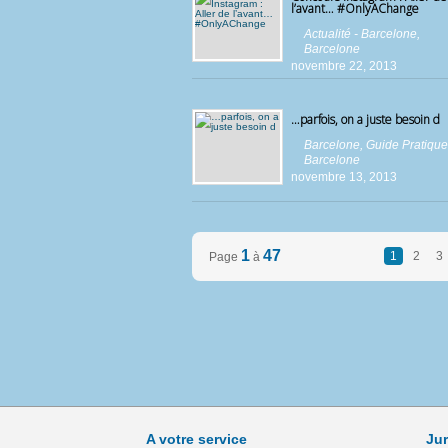
l’avant… #OnlyAChange
Actualité - Barcelone
,
Barcelone
novembre 22, 2013
…parfois, on a juste besoin d
Barcelone
,
Guide Pratique
Barcelone
novembre 13, 2013
1
47
1
2
3
Page
à
A votre service
Jur