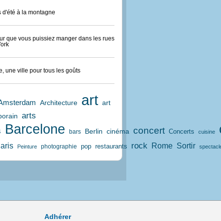
 d'été à la montagne
ur que vous puissiez manger dans les rues
ork
, une ville pour tous les goûts
art
Amsterdam
art
Architecture
arts
orain
Barcelone
concert
s
Berlin
cinéma
bars
Concerts
cuisine
aris
rock
Rome
Sortir
pop
restaurants
photographie
Peinture
spectacl
Adhérer