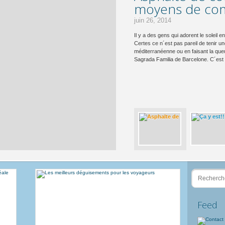
heureux gagna
concours #Onl
Instagram!!!!
décembre 10, 2013
Pendant ces dernières semaines nous
et Youtube. D’un côté, le but était d
de changer son image, et d’un autre,
VOUS un changement important! C’était t
#* OnlyAchange…et….. *…parmi […]
Feed