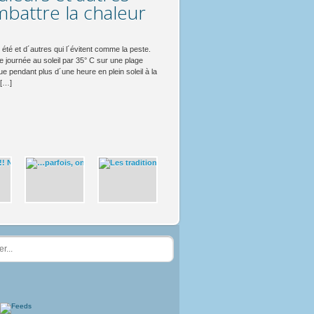
nt de notre
yAchange sur
 avons publié plusieurs vidéos sur Instagram
 vous annoncer que Only-apartments est en train
 on voulait savoir ce que représente POUR
rès facile, il ne fallait qu’utiliser le hashtag