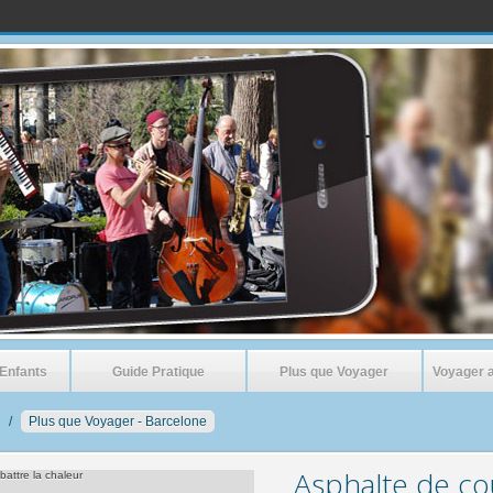
 Enfants
Guide Pratique
Plus que Voyager
Voyager 
/
Plus que Voyager - Barcelone
Ça y est!!!! No