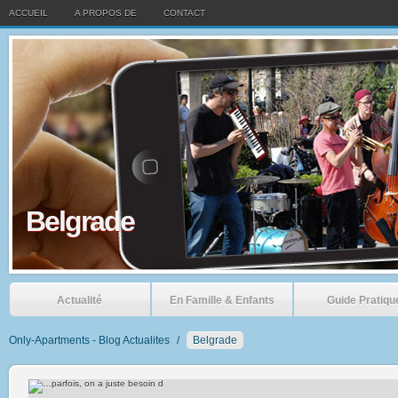
ACCUEIL
A PROPOS DE
CONTACT
Belgrade
Actualité
En Famille & Enfants
Guide Pratiqu
Only-Apartments - Blog Actualites
/
Belgrade