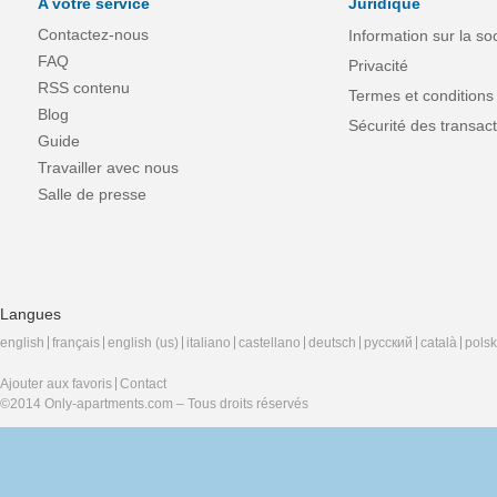
A votre service
Juridique
Contactez-nous
Information sur la so
FAQ
Privacité
RSS contenu
Termes et conditions
Blog
Sécurité des transact
Guide
Travailler avec nous
Salle de presse
Langues
english
français
english (us)
italiano
castellano
deutsch
русский
català
polsk
Ajouter aux favoris
Contact
©2014 Only-apartments.com – Tous droits réservés