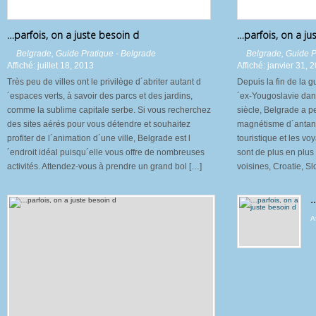
…parfois, on a juste besoin d
…parfois, on a ju
Belgrade
,
Guide Pratique - Belgrade
Belgrade
,
Guide P
Affiché: juillet 18, 2013
Affiché: janvier 31, 
Très peu de villes ont le privilège d´abriter autant d
Depuis la fin de la g
´espaces verts, à savoir des parcs et des jardins,
´ex-Yougoslavie dan
comme la sublime capitale serbe. Si vous recherchez
siècle, Belgrade a 
des sites aérés pour vous détendre et souhaitez
magnétisme d´antan 
profiter de l´animation d´une ville, Belgrade est l
touristique et les vo
´endroit idéal puisqu´elle vous offre de nombreuses
sont de plus en plus
activités. Attendez-vous à prendre un grand bol […]
voisines, Croatie, S
…
A