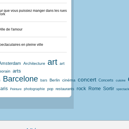
ur que vous puissiez manger dans les rues
ork
ville de l'amour
pectaculaires en pleine ville
art
Amsterdam
art
Architecture
arts
orain
Barcelone
concert
s
Berlin
cinéma
Concerts
bars
cuisine
aris
rock
Rome
Sortir
pop
restaurants
photographie
Peinture
spectacl