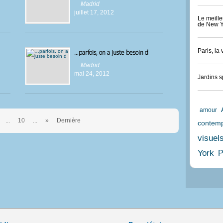
Madrid
juillet 17, 2012
Le meille
de New Y
Paris, la 
…parfois, on a juste besoin d
Madrid
mai 24, 2012
Jardins s
amour
...
10
...
»
Dernière
contemp
visuel
York
P