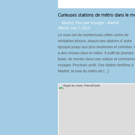
Curieuses stations de métro dans le 
Madrid
,
Plus que Voyager - Madrid
Affiché: mai 7, 2014
Le sous-sol de nombreuses villes cache de
véritables trésors, depuis des stations d´autre
époque jusqu´aux plus modernes et colorées. I
a des choses dans le métro. Il suffit de prendre
ticket, de monter dans une voiture et commenc
voyager. Prochain arrêt: Une station fantôme à
Madrid, le luxe du métro de […]