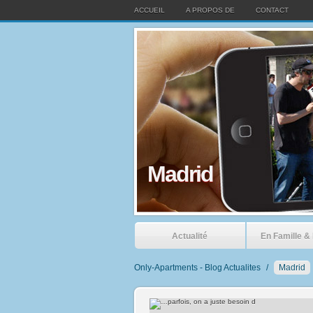
ACCUEIL
A PROPOS DE
CONTACT
Madrid
Actualité
En Famille &
Only-Apartments - Blog Actualites
/
Madrid