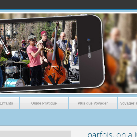
 Enfants
Guide Pratique
Plus que Voyager
Voyager 
…parfois, on a 