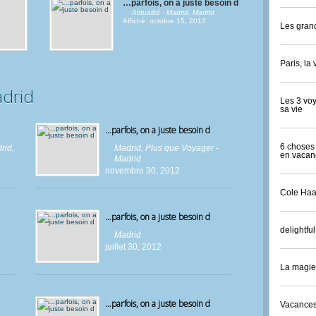
…parfois, on a juste besoin d
Actualité - Madrid
,
Madrid
Affiché: octobre 15, 2013
Les grand
Paris, la 
adrid
Les 3 voy
sa vie
…parfois, on a juste besoin d
6 choses 
drid
,
Madrid
,
Plus que Voyager -
en vacan
Madrid
novembre 30, 2012
Cole Haa
…parfois, on a juste besoin d
delightful
Madrid
juillet 30, 2012
La magie 
…parfois, on a juste besoin d
Vacances