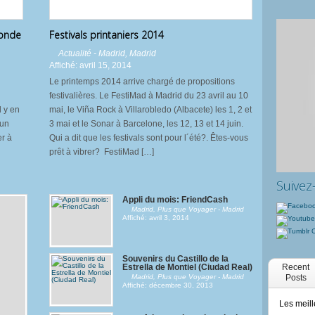
monde
Festivals printaniers 2014
Actualité - Madrid
,
Madrid
Affiché: avril 15, 2014
Le printemps 2014 arrive chargé de propositions
festivalières. Le FestiMad à Madrid du 23 avril au 10
l y en
mai, le Viña Rock à Villarobledo (Albacete) les 1, 2 et
 un
3 mai et le Sonar à Barcelone, les 12, 13 et 14 juin.
er à
Qui a dit que les festivals sont pour l´été?. Êtes-vous
prêt à vibrer? FestiMad […]
Suivez
Appli du mois: FriendCash
Madrid
,
Plus que Voyager - Madrid
Affiché: avril 3, 2014
Souvenirs du Castillo de la
Recent
Estrella de Montiel (Ciudad Real)
Posts
Madrid
,
Plus que Voyager - Madrid
Affiché: décembre 30, 2013
Les meill