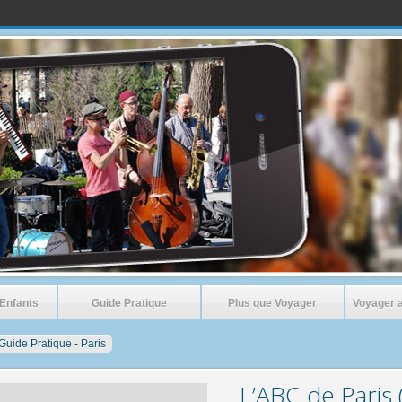
 Enfants
Guide Pratique
Plus que Voyager
Voyager 
Guide Pratique - Paris
L’ABC de Paris (