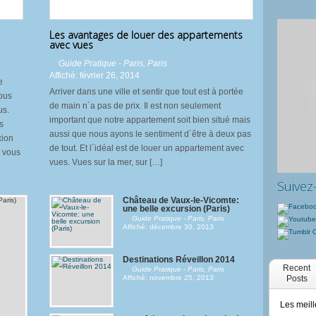
Les avantages de louer des appartements
avec vues
Guide Pratique - Paris
,
Paris
Affiché: février 26, 2014
e
Arriver dans une ville et sentir que tout est à portée
vous
de main n´a pas de prix. Il est non seulement
us.
important que notre appartement soit bien situé mais
s
aussi que nous ayons le sentiment d´être à deux pas
xion
de tout. Et l´idéal est de louer un appartement avec
e vous
vues. Vues sur la mer, sur […]
Suivez
Château de Vaux-le-Vicomte:
une belle excursion (Paris)
Guide Pratique - Paris
,
Paris
Affiché: décembre 30, 2013
Destinations Réveillon 2014
Recent
Guide Pratique - Paris
,
Paris
Posts
Affiché: novembre 25, 2013
Les meill