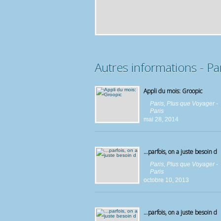
Autres informations - Pa
Appli du mois: Groopic
Paris
,
Plus que Voyager -
Paris
mai 28, 2014
…parfois, on a juste besoin d
Paris
,
Plus que Voyager -
Paris
octobre 10, 2013
…parfois, on a juste besoin d