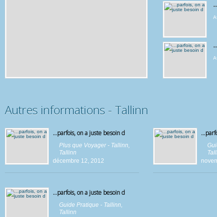
…
A
…
A
Autres informations - Tallinn
…parfois, on a juste besoin d
…parfo
Plus que Voyager - Tallinn
,
Gui
Tallinn
Tal
décembre 12, 2012
novem
…parfois, on a juste besoin d
Guide Pratique - Tallinn
,
Tallinn