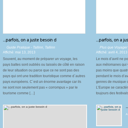
…parfois, on a juste besoin d
…parfois, on a ju
Guide Pratique - Tallinn
,
Tallinn
Plus que Voyager -
Affiché: mai 13, 2013
Affiché: avril 4, 2013
Souvent, au moment de préparer un voyage, les
Le mois d’avril ne po
pays baltes sont oubliés ou laissés de côté en raison
aux mélomanes qui visi
de leur situation ou parce que ce ne sont pas des
pas moins que quatre 
pays qui ont une tradition touristique comme d´autres
pendant le mois d’avr
pays européens. C´est un énorme avantage car ils
genres de musique qu
ne sont non seulement pas « corrompus » par le
L’Europe se caractér
tourisme comme […]
toujours des festival
…
A