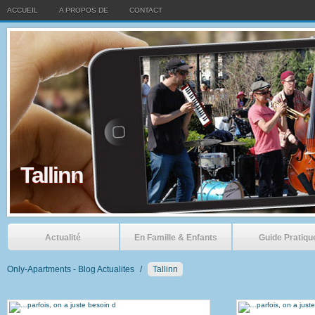
ACCUEIL
A PROPOS DE
CONTACT
Tallinn
Actualité
En Famille & Enfants
Guide Pratiqu
Only-Apartments - Blog Actualites
/
Tallinn