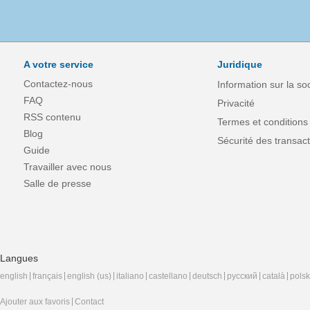
A votre service
Juridique
Contactez-nous
Information sur la so
FAQ
Privacité
RSS contenu
Termes et conditions
Blog
Sécurité des transact
Guide
Travailler avec nous
Salle de presse
Langues
english
français
english (us)
italiano
castellano
deutsch
русский
català
polsk
Ajouter aux favoris
Contact