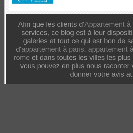
Afin que les clients d'
Appartement à 
services, ce blog est à leur dispos
galeries et tout ce qui est bon de 
d'
appartement à paris
,
appartement à
rome
et dans toutes les villes les pl
vous pouvez en plus nous raconter 
donner votre avis au