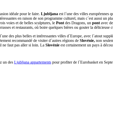
sion idéale pour le faire.
Ljubljana
est l´une des villes européennes qu
 intéressantes en raison de son programme culturel, mais c´est aussi un pl
is voies et de belles sculptures, le
Pont
des Dragons, un
pont
avec des
errasses et restaurants, où boire quelques bières ou gouter la délicieuse cu
´une des plus belles et intéressantes villes d´Europe, avec l´atout sup
fortement recommandé de visiter d´autres régions de
Slovénie,
non seuleme
l ne faut pas aller si loin. La
Slovénie
est certainement un pays à découv
uez un des
Ljubljana appartements
pour profiter de l´Eurobasket en Septem