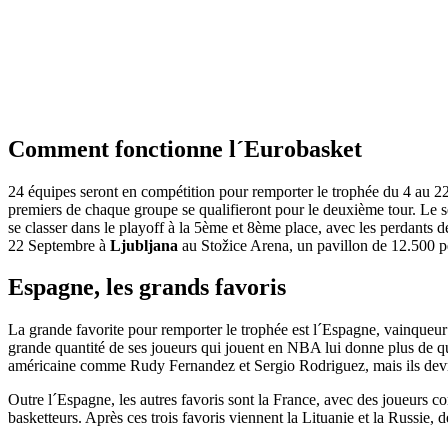
Comment fonctionne l´Eurobasket
24 équipes seront en compétition pour remporter le trophée du 4 au 2
premiers de chaque groupe se qualifieront pour le deuxième tour. Le se
se classer dans le playoff à la 5ème et 8ème place, avec les perdants de
22 Septembre à
Ljubljana
au Stožice Arena, un pavillon de 12.500 p
Espagne, les grands favoris
La grande favorite pour remporter le trophée est l´Espagne, vainqueu
grande quantité de ses joueurs qui jouent en NBA lui donne plus de 
américaine comme Rudy Fernandez et Sergio Rodriguez, mais ils dev
Outre l´Espagne, les autres favoris sont la France, avec des joueurs
basketteurs. Après ces trois favoris viennent la Lituanie et la Russie