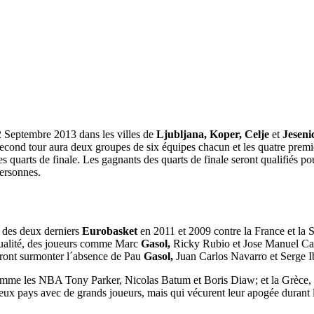
2 Septembre 2013 dans les villes de
Ljubljana,
Koper,
Celje
et
Jeseni
cond tour aura deux groupes de six équipes chacun et les quatre premier
s quarts de finale. Les gagnants des quarts de finale seront qualifiés pou
ersonnes.
r des deux derniers
Eurobasket
en 2011 et 2009 contre la France et la S
qualité, des joueurs comme Marc
Gasol,
Ricky Rubio et Jose Manuel Cald
ront surmonter l´absence de Pau
Gasol,
Juan Carlos Navarro et Serge I
 comme les NBA Tony Parker, Nicolas Batum et Boris Diaw; et la Grèce, 
, deux pays avec de grands joueurs, mais qui vécurent leur apogée durant 