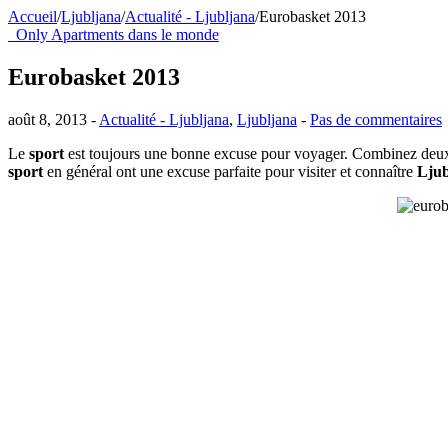
Accueil
/
Ljubljana
/
Actualité - Ljubljana
/
Eurobasket 2013
Only Apartments dans le monde
Eurobasket 2013
août 8, 2013 -
Actualité - Ljubljana
,
Ljubljana
-
Pas de commentaires
Le
sport
est toujours une bonne excuse pour voyager. Combinez deux de
sport
en général ont une excuse parfaite pour visiter et connaître
Ljub