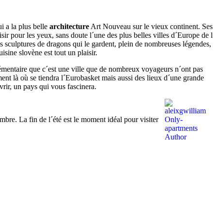
i a la plus belle
architecture
Art Nouveau sur le vieux continent. Ses
aisir pour les yeux, sans doute l´une des plus belles villes d´Europe de l
 sculptures de dragons qui le gardent, plein de nombreuses légendes,
isine slovène est tout un plaisir.
plémentaire que c´est une ville que de nombreux voyageurs n´ont pas
nt là où se tiendra l´Eurobasket mais aussi des lieux d´une grande
rir, un pays qui vous fascinera.
bre. La fin de l´été est le moment idéal pour visiter