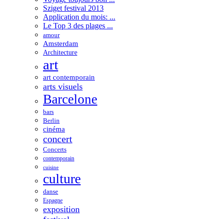
Sziget festival 2013
Application du mois: ...
Le Top 3 des plages ...
amour
Amsterdam
Architecture
art
art contemporain
arts visuels
Barcelone
bars
Berlin
cinéma
concert
Concerts
contemporain
cuisine
culture
danse
Espagne
exposition