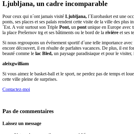
Ljubljana, un cadre incomparable
Pour ceux qui n´ont jamais visité
Ljubljana,
l´Eurobasket est une occa
ponts, ses places et ses palais rendent cette visite de la ville des plus
´Est. A voir surtout son Triple
Pont,
un
pont
unique en Europe avec tro
la place Prešernov trg et ses bâtiments ou le bord de la
rivière
et ses t
Si nous regroupons un événement sportif d´une telle importance avec l
encore découvert, il en résulte de parfaites vacances. De plus, il est 
beauté comme le
lac Bled,
un paysage paradisiaque et pour le visiter, i
aleixgwilliam
Si vous aimez le basket-ball et le sport, ne perdez pas de temps et lo
cette ville pleine de surprises.
Contactez-moi
Pas de commentaires
Laissez un message