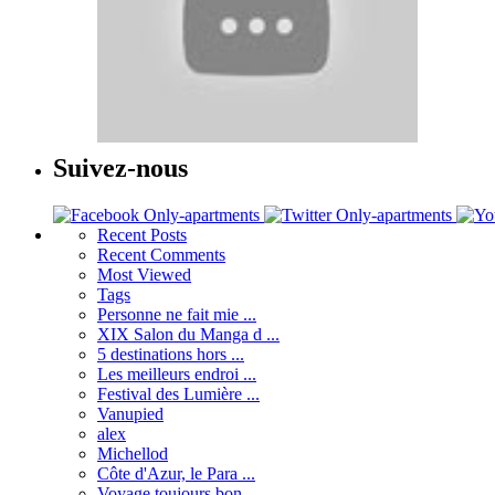
Suivez-nous
Recent
Posts
Recent
Comments
Most
Viewed
Tags
Personne ne fait mie ...
XIX Salon du Manga d ...
5 destinations hors ...
Les meilleurs endroi ...
Festival des Lumière ...
Vanupied
alex
Michellod
Côte d'Azur, le Para ...
Voyage toujours bon ...