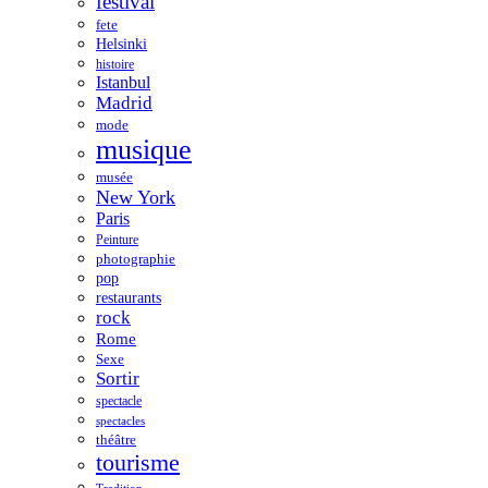
festival
fete
Helsinki
histoire
Istanbul
Madrid
mode
musique
musée
New York
Paris
Peinture
photographie
pop
restaurants
rock
Rome
Sexe
Sortir
spectacle
spectacles
théâtre
tourisme