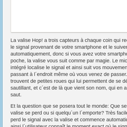
La
valise
Hop!
a trois capteurs à chaque coin qui re
le signal provenant de votre
smartphone
et le suive
automatiquement, donc si vous avez votre
smartph
poche, la
valise
vous
suit comme par magie. Le mi
intégré localise le signal et ainsi
suit
vos mouvement
passant à l´endroit même où
vous
venez de passer
trouvent de petites roues qui lui permettent de se 
sautillant, et c´est de là que vient son nom, qui en a
saut.
Et la question que se posera tout le monde: Que se p
valise
se perd ou si quelqu´un l´emporte? Très faci
perd le signal avec la
valise
et commence automatiq
ainsi l´utilisateur connaît le moment exact où le sig