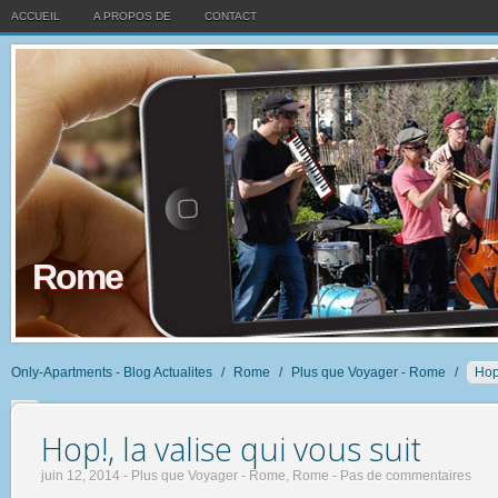
ACCUEIL
A PROPOS DE
CONTACT
Rome
Only-Apartments - Blog Actualites
/
Rome
/
Plus que Voyager - Rome
/
Hop!
suit
Hop!, la valise qui vous suit
juin 12, 2014 -
Plus que Voyager - Rome
,
Rome
-
Pas de commentaires