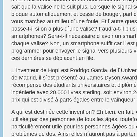
sait que la
valise
ne le
suit
plus. Lorsque le signal s
bloque automatiquement et cesse de bouger, particu
vous
marchez au milieu d´une foule. Et l´autre ques
passe-t-il si on a plus d´une valise? Faudra-t-il plus
smartphones? Sera-t-il nécessaire d´avoir un
smar
chaque valise? Non, un
smartphone
suffit car il est
programmer pour envoyer le signal vers plusieurs v
ces dernières se déplacent en file.
L´inventeur de
Hop!
est Rodrigo Garcia, de l´Univer
de Madrid, il s´est présenté au James Dyson Award
récompense des étudiants universitaires et diplômé
ingénierie avec 20.000 livres sterling, soit environ 
prix qui est divisé à parts égales entre le vainqueur 
A qui est destinée cette invention? Eh bien, en fait, 
utilisée par des personnes de tous les âges, toutefoi
particulièrement utile pour les personnes âgées ou 
problèmes de dos. Ainsi elles n´auront pas à porter 