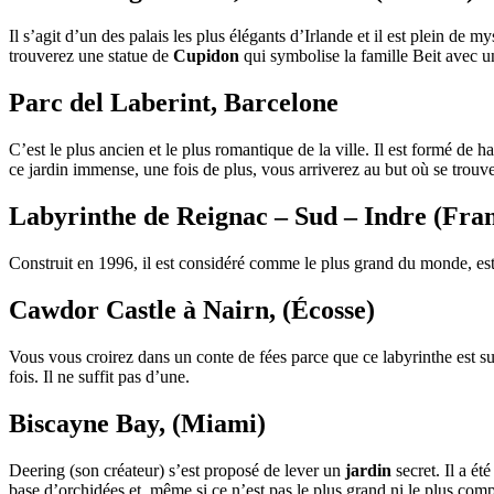
Il s’agit d’un des palais les plus élégants d’Irlande et il est plein de 
trouverez une statue de
Cupidon
qui symbolise la famille Beit avec u
Parc del Laberint, Barcelone
C’est le plus ancien et le plus romantique de la ville. Il est formé de
ce jardin immense, une fois de plus, vous arriverez au but où se trou
Labyrinthe de Reignac – Sud – Indre (Fra
Construit en 1996, il est considéré comme le plus grand du monde, est 
Cawdor Castle à Nairn, (Écosse)
Vous vous croirez dans un conte de fées parce que ce labyrinthe est su
fois. Il ne suffit pas d’une.
Biscayne Bay, (Miami)
Deering (son créateur) s’est proposé de lever un
jardin
secret. Il a ét
base d’orchidées et, même si ce n’est pas le plus grand ni le plus comp