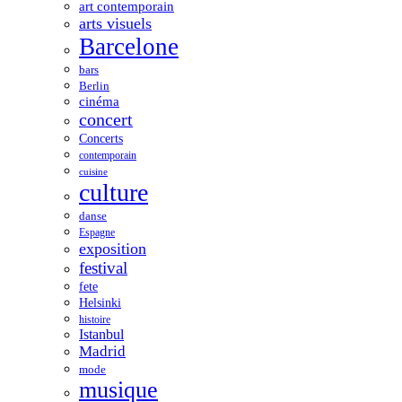
art contemporain
arts visuels
Barcelone
bars
Berlin
cinéma
concert
Concerts
contemporain
cuisine
culture
danse
Espagne
exposition
festival
fete
Helsinki
histoire
Istanbul
Madrid
mode
musique