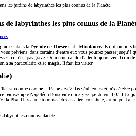
dans les jardins de labyrinthes les plus connus de la Planète
ns de labyrinthes les plus connus de la Planè
ires
gine est dans la
légende
de
Thésée
et du
Minotaure.
Ils ont toujours b
 je vous préviens: dans certains d’entre eux vous pourrez passer jusqu’à 
sés, ce n’est pas grave. On recommande d’aller toujours vers la droite 
 a sa particularité et sa
magie.
Il faut les visiter.
alie)
lle est connue comme la Reine des Villas vénitiennes et très célèbre po
e par exemple Napoléon Bonaparte qui s’y est perdu en 1807. Et aujourd
 Villa Pisani il y a une tour avec des escaliers en spirale, qu’on peut aus