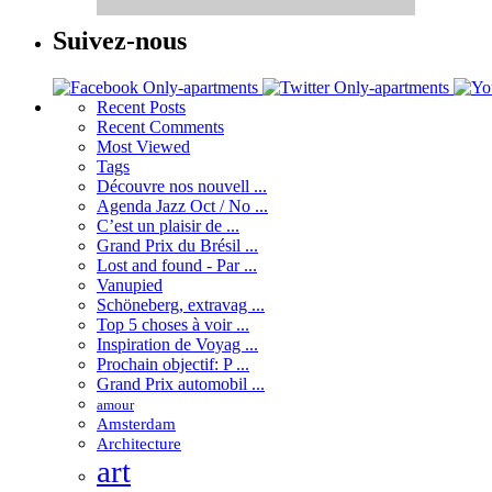
Suivez-nous
Recent
Posts
Recent
Comments
Most
Viewed
Tags
Découvre nos nouvell ...
Agenda Jazz Oct / No ...
C’est un plaisir de ...
Grand Prix du Brésil ...
Lost and found - Par ...
Vanupied
Schöneberg, extravag ...
Top 5 choses à voir ...
Inspiration de Voyag ...
Prochain objectif: P ...
Grand Prix automobil ...
amour
Amsterdam
Architecture
art