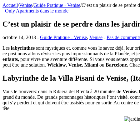
Accueil
/
Venise
/
Guide Pratique - Venise
/
C’est un plaisir de se perdre 
Only Apartments dans le monde
C’est un plaisir de se perdre dans les jardi
octobre 14, 2013 -
Guide Pratique - Venise
,
Venise
-
Pas de commenta
Les
labyrinthes
sont mystiques et, comme vous le savez déjà, leur ori
ce post nous allons réviser les plus impressionnants de la Planète, et
enfants,
pour vivre une aventure différente. Si vous vous sentez oppres
peut être une solution.
Wicklow,
Venise,
Miami
ou
Barcelone.
Chacun
Labyrinthe de la Villa Pisani de
Venise,
(It
Vous le trouverez dans la Ribiera del Brenta à 20 minutes de
Venise.
E
grand du monde. De grands personnages historiques l’ont visité, comm
qui s’y perdent et qui doivent être assistés pour en sortir. Au centre de
tête.