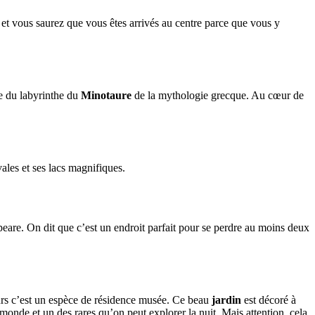
ête et vous saurez que vous êtes arrivés au centre parce que vous y
te du labyrinthe du
Minotaure
de la mythologie grecque. Au cœur de
ales et ses lacs magnifiques.
peare. On dit que c’est un endroit parfait pour se perdre au moins deux
jours c’est un espèce de résidence musée. Ce beau
jardin
est décoré à
monde et un des rares qu’on peut explorer la nuit. Mais attention, cela