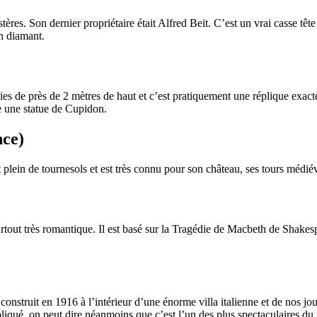
mystères. Son dernier propriétaire était Alfred Beit. C’est un vrai casse t
n diamant.
 haies de près de 2 mètres de haut et c’est pratiquement une réplique exac
ve une statue de Cupidon.
nce)
plein de tournesols et est très connu pour son château, ses tours médiév
rtout très romantique. Il est basé sur la Tragédie de Macbeth de Shakes
é construit en 1916 à l’intérieur d’une énorme villa italienne et de nos 
liqué, on peut dire néanmoins que c’est l’un des plus spectaculaires du 