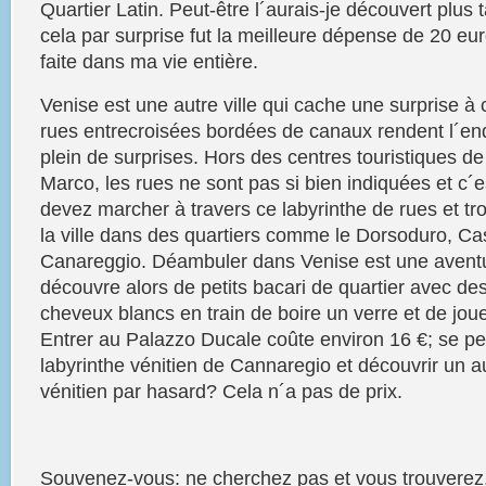
Quartier Latin. Peut-être l´aurais-je découvert plus 
cela par surprise fut la meilleure dépense de 20 eur
faite dans ma vie entière.
Venise est une autre ville qui cache une surprise à
rues entrecroisées bordées de canaux rendent l´endr
plein de
surprises.
Hors des centres touristiques d
Marco, les rues ne sont pas si bien indiquées et c´e
devez marcher à travers ce labyrinthe de rues et
tr
la ville dans des quartiers comme le Dorsoduro, Cas
Canareggio.
Déambuler
dans
Venise
est une aventu
découvre alors de petits
bacari
de quartier avec des
cheveux blancs en train de boire un verre et de jo
Entrer au Palazzo Ducale coûte environ 16 €; se pe
labyrinthe vénitien de Cannaregio et découvrir un 
vénitien par hasard? Cela n´a pas de prix.
Souvenez-vous: ne cherchez pas et vous trouverez