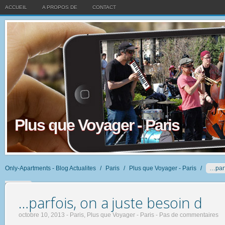
ACCUEIL
A PROPOS DE
CONTACT
Plus que Voyager - Paris
Only-Apartments - Blog Actualites
/
Paris
/
Plus que Voyager - Paris
/
…parf
besoin d
…parfois, on a juste besoin d
octobre 10, 2013 -
Paris
,
Plus que Voyager - Paris
-
Pas de commentaires