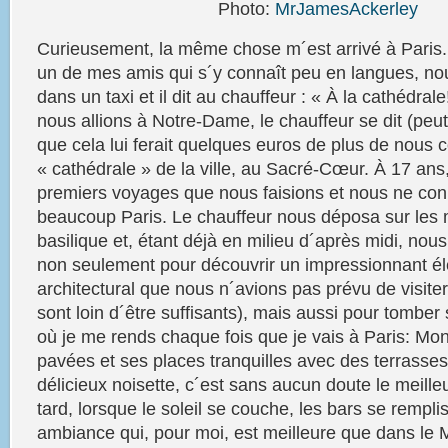
Photo:
MrJamesAckerley
Curieusement, la même chose m´est arrivé à
Paris.
un de mes amis qui s´y connaît peu en langues, n
dans un taxi et il dit au chauffeur : «
À la cathédrale
nous allions à Notre-Dame, le chauffeur se dit (peut-
que cela lui ferait quelques euros de plus de nous c
« cathédrale » de la ville, au Sacré-Cœur. À 17 ans,
premiers voyages que nous faisions et nous ne con
beaucoup
Paris.
Le chauffeur nous déposa sur les 
basilique et, étant déjà en milieu d´après midi, n
non seulement pour découvrir un impressionnant é
architectural que nous n´avions pas prévu de visiter
sont loin d´être suffisants), mais aussi pour tomber 
où je me rends chaque fois que je vais à
Paris:
Mon
pavées et ses places tranquilles avec des terrasse
délicieux
noisette
, c´est sans aucun doute le meille
tard, lorsque le soleil se couche, les bars se rempl
ambiance qui, pour moi, est meilleure que dans le 