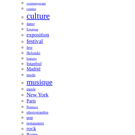
contemporain
cuisine
culture
danse
Espagne
exposition
festival
fete
Helsinki
histoire
Istanbul
Madrid
mode
musique
musée
New York
Paris
Peinture
photographie
pop
restaurants
rock
Rome