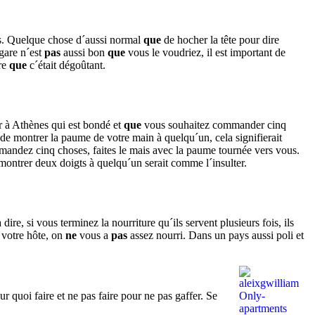
les. Quelque chose d´aussi normal
que
de hocher la tête pour dire
gare n´est
pas
aussi bon
que
vous le voudriez, il est important de
ire
que
c´était dégoûtant.
r à Athènes qui est bondé et
que
vous souhaitez commander cinq
i de montrer la paume de votre main à quelqu´un, cela signifierait
andez cinq choses, faites le mais avec la paume tournée vers vous.
r montrer deux doigts à quelqu´un serait comme l´insulter.
ire, si vous terminez la nourriture qu´ils servent plusieurs fois, ils
 votre hôte, on
ne
vous a
pas
assez nourri. Dans un pays aussi poli et
 quoi faire et ne pas faire pour ne pas gaffer. Se