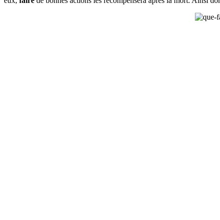
eux,
faire
de bonnes actions les récompensera après la mort. Ainsi don