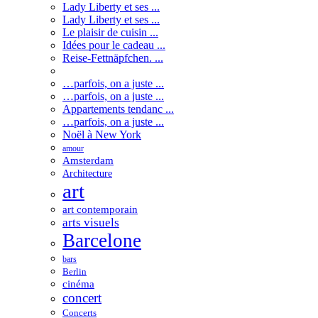
Lady Liberty et ses ...
Lady Liberty et ses ...
Le plaisir de cuisin ...
Idées pour le cadeau ...
Reise-Fettnäpfchen. ...
…parfois, on a juste ...
…parfois, on a juste ...
Appartements tendanc ...
…parfois, on a juste ...
Noël à New York
amour
Amsterdam
Architecture
art
art contemporain
arts visuels
Barcelone
bars
Berlin
cinéma
concert
Concerts