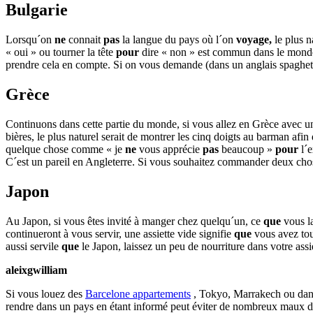
Bulgarie
Lorsqu´on
ne
connait
pas
la langue du pays où l´on
voyage,
le plus n
« oui » ou tourner la tête
pour
dire « non » est commun dans le monde 
prendre cela en compte. Si on vous demande (dans un anglais spaghett
Grèce
Continuons dans cette partie du monde, si vous allez en Grèce avec u
bières, le plus naturel serait de montrer les cinq doigts au barman afin
quelque chose comme « je
ne
vous apprécie
pas
beaucoup »
pour
l´e
C´est un pareil en Angleterre. Si vous souhaitez commander deux cho
Japon
Au Japon, si vous êtes invité à manger chez quelqu´un, ce
que
vous la
continueront à vous servir, une assiette vide signifie
que
vous avez tou
aussi servile
que
le Japon, laissez un peu de nourriture dans votre assi
aleixgwilliam
Si vous louez des
Barcelone appartements
, Tokyo, Marrakech ou dans 
rendre dans un pays en étant informé peut éviter de nombreux maux de