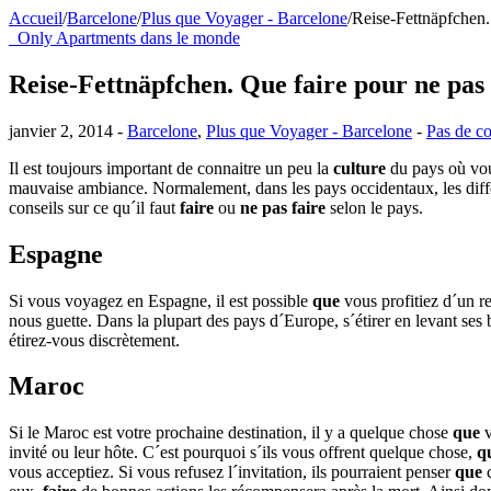
Accueil
/
Barcelone
/
Plus que Voyager - Barcelone
/
Reise-Fettnäpfchen.
Only Apartments dans le monde
Reise-Fettnäpfchen. Que faire pour ne pas
janvier 2, 2014 -
Barcelone
,
Plus que Voyager - Barcelone
-
Pas de c
Il est toujours important de connaitre un peu la
culture
du pays où vou
mauvaise ambiance. Normalement, dans les pays occidentaux, les diffé
conseils sur ce qu´il faut
faire
ou
ne
pas
faire
selon le pays.
Espagne
Si vous voyagez en Espagne, il est possible
que
vous profitiez d´un r
nous guette. Dans la plupart des pays d´Europe, s´étirer en levant ses 
étirez-vous discrètement.
Maroc
Si le Maroc est votre prochaine destination, il y a quelque chose
que
v
invité ou leur hôte. C´est pourquoi s´ils vous offrent quelque chose,
q
vous acceptiez. Si vous refusez l´invitation, ils pourraient penser
que
c