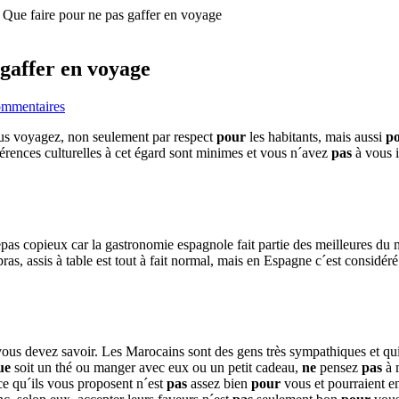
 Que faire pour ne pas gaffer en voyage
 gaffer en voyage
ommentaires
s voyagez, non seulement par respect
pour
les habitants, mais aussi
p
rences culturelles à cet égard sont minimes et vous n´avez
pas
à vous i
epas copieux car la gastronomie espagnole fait partie des meilleures du
bras, assis à table est tout à fait normal, mais en Espagne c´est considér
ous devez savoir. Les Marocains sont des gens très sympathiques et qui
ue
soit un thé ou manger avec eux ou un petit cadeau,
ne
pensez
pas
à m
e qu´ils vous proposent n´est
pas
assez bien
pour
vous et pourraient en