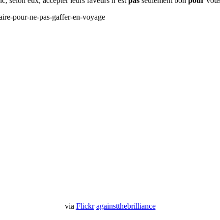
c, selon eux, accepter leurs faveurs n´est
pas
seulement bon
pour
vous
via
Flickr
againstthebrilliance