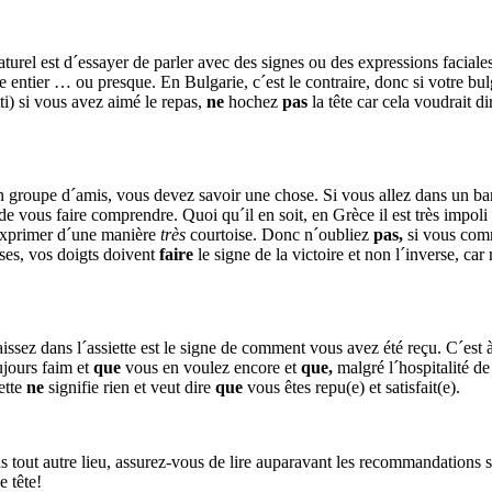
aturel est d´essayer de parler avec des signes ou des expressions facia
entier … ou presque. En Bulgarie, c´est le contraire, donc si votre bul
i) si vous avez aimé le repas,
ne
hochez
pas
la tête car cela voudrait d
n groupe d´amis, vous devez savoir une chose. Si vous allez dans un ba
 de vous faire comprendre. Quoi qu´il en soit, en Grèce il est très impol
xprimer d´une manière
très
courtoise. Donc n´oubliez
pas,
si vous comm
ses, vos doigts doivent
faire
le signe de la victoire et non l´inverse, ca
issez dans l´assiette est le signe de comment vous avez été reçu. C´est à d
jours faim et
que
vous en voulez encore et
que,
malgré l´hospitalité de
ette
ne
signifie rien et veut dire
que
vous êtes repu(e) et satisfait(e).
tout autre lieu, assurez-vous de lire auparavant les recommandations sur
 tête!