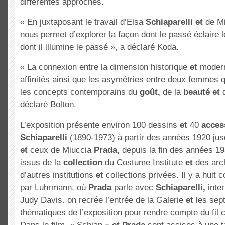
différentes approches.
« En juxtaposant le travail d’Elsa
Schiaparelli
et
de M
nous permet d’explorer la façon dont le passé éclaire 
dont il illumine le passé », a déclaré Koda.
« La connexion entre la dimension historique
et
modern
affinités ainsi que les asymétries entre deux femmes q
les concepts contemporains du
goût,
de la
beauté
et
d
déclaré Bolton.
L’exposition présente environ 100 dessins
et
40
acces
Schiaparelli
(1890-1973) à partir des années 1920 ju
et
ceux de Miuccia
Prada,
depuis la fin des années 19
issus de la
collection
du Costume Institute
et
des arc
d’autres institutions
et
collections privées. Il y a huit
par Luhrmann, où
Prada
parle avec
Schiaparelli,
inter
Judy Davis. on recrée l’entrée de la Galerie
et
les sept
thématiques de l’exposition pour rendre compte du fil 