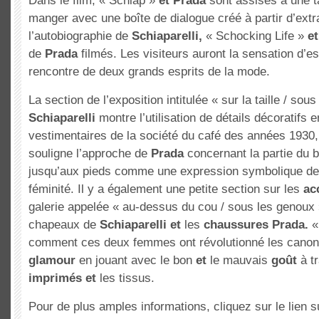
Dans le film, « Schiap »
et
Prada
sont assises à une ta
manger avec une boîte de dialogue créé à partir d’ext
l’autobiographie de
Schiaparelli,
« Schocking Life »
et
de
Prada
filmés. Les visiteurs auront la sensation d’e
rencontre de deux grands esprits de la mode.
La section de l’exposition intitulée « sur la taille / sous 
Schiaparelli
montre l’utilisation de détails décoratifs
vestimentaires de la société du café des années 1930, 
souligne l’approche de
Prada
concernant la partie du ba
jusqu’aux pieds comme une expression symbolique de
féminité. Il y a également une petite section sur les
ac
galerie appelée « au-dessus du cou / sous les genoux 
chapeaux de
Schiaparelli
et
les
chaussures
Prada.
«
comment ces deux femmes ont révolutionné les cano
glamour
en jouant avec le bon
et
le mauvais
goût
à tr
imprimés
et
les tissus.
Pour de plus amples informations, cliquez sur le lien s