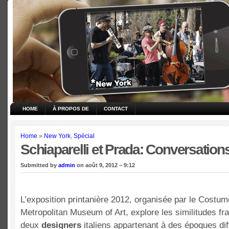
HOME
À PROPOS DE
CONTACT
Home
»
New York
,
Spécial
Schiaparelli et Prada: Conversation
Submitted by
admin
on août 9, 2012 – 9:12
L’exposition printanière 2012, organisée par le Costume
Metropolitan Museum of Art, explore les similitudes fr
deux
designers
italiens appartenant à des époques dif