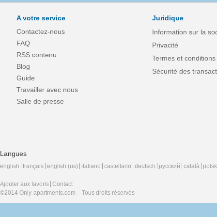
A votre service
Juridique
Contactez-nous
Information sur la so
FAQ
Privacité
RSS contenu
Termes et conditions
Blog
Sécurité des transact
Guide
Travailler avec nous
Salle de presse
Langues
english
français
english (us)
italiano
castellano
deutsch
русский
català
polsk
Ajouter aux favoris
Contact
©2014 Only-apartments.com – Tous droits réservés