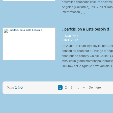
nouvelles chansons et leurs anciens 
Angeles (Californie), les Guns N´Ros
interprétation […]
…parfois, on a juste besoin d
New York
juin 1, 2012
Le 2 Juin, le Rumsey Playfiel de Cen
concert du chanteur au visage d´ang
chanteur de country Colbie Caillat. Ce
fans, et un grand moment pour profi
DeGraw est le typique new-yorkais. Il
1
6
1
2
3
...
»
Dernière
Page
à