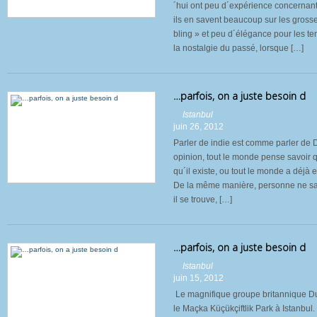
´hui ont peu d´expérience concernant
ils en savent beaucoup sur les gross
bling » et peu d´élégance pour les te
la nostalgie du passé, lorsque […]
…parfois, on a juste besoin d
Istanbul
juin 26, 2012
Parler de indie est comme parler de D
opinion, tout le monde pense savoir 
qu´il existe, ou tout le monde a déjà
De la même manière, personne ne sait 
il se trouve, […]
…parfois, on a juste besoin d
Istanbul
juin 15, 2012
Le magnifique groupe britannique Dur
le Maçka Küçükçiftlik Park à Istanbul.