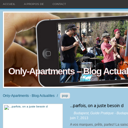
ACCUEIL
A PROPOS DE
CONTACT
Only-Apartments – Blog Actual
Only-Apartments - Blog Actualites
/
pop
…parfois, on a juste besoin d
Budapest
,
Guide Pratique - Budap
juin 7, 2013
A vos marques, prêts, partez! La sai