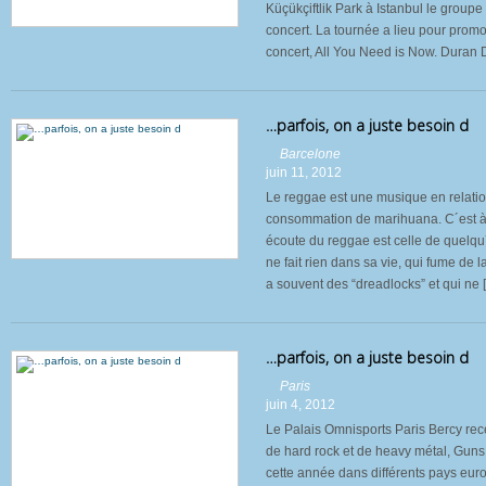
Küçükçiftlik Park à Istanbul le groupe
concert. La tournée a lieu pour prom
concert, All You Need is Now. Duran D
…parfois, on a juste besoin d
Barcelone
juin 11, 2012
Le reggae est une musique en relatio
consommation de marihuana. C´est à 
écoute du reggae est celle de quelq
ne fait rien dans sa vie, qui fume de 
a souvent des “dreadlocks” et qui ne 
…parfois, on a juste besoin d
Paris
juin 4, 2012
Le Palais Omnisports Paris Bercy rece
de hard rock et de heavy métal, Guns
cette année dans différents pays eur