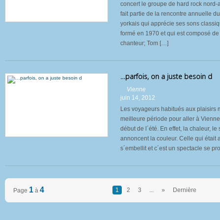
concert le groupe de hard rock nord-
fait partie de la rencontre annuelle 
yorkais qui apprécie ses sons classi
formé en 1970 et qui est composé de Jo
chanteur; Tom […]
…parfois, on a juste besoin d
Vienne
juin 14, 2012
Les voyageurs habitués aux plaisirs
meilleure période pour aller à Vienne 
début de l´été. En effet, la chaleur, le
annoncent la couleur. Celle qui était 
s´embellit et c´est un spectacle se p
1
4
1
2
3
...
»
Dernière
Page
à