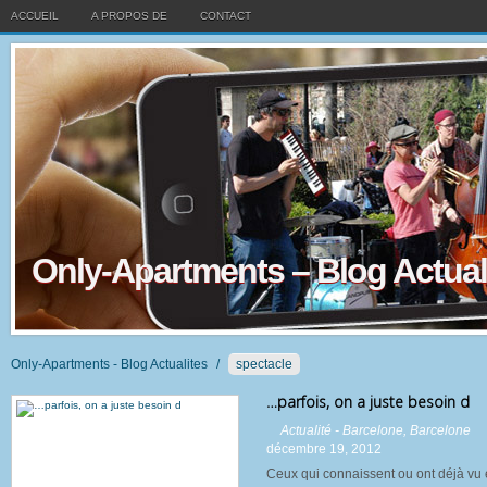
ACCUEIL
A PROPOS DE
CONTACT
Only-Apartments – Blog Actual
Only-Apartments - Blog Actualites
/
spectacle
…parfois, on a juste besoin d
Actualité - Barcelone
,
Barcelone
décembre 19, 2012
Ceux qui connaissent ou ont déjà vu 