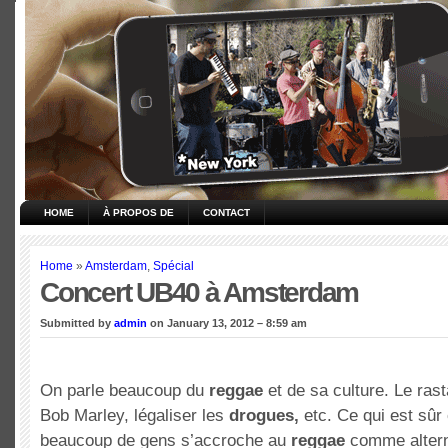
HOME
À PROPOS DE
CONTACT
Home
»
Amsterdam
,
Spécial
Concert UB40 à Amsterdam
Submitted by
admin
on January 13, 2012 – 8:59 am
On parle beaucoup du
reggae
et de sa culture. Le rast
Bob Marley, légaliser les
drogues,
etc. Ce qui est sûr
beaucoup de gens s’accroche au
reggae
comme alterna