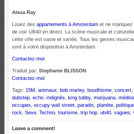
Alexa Ray
Louez des
appartements à Amsterdam
et ne manquez
de voir UB40 en direct. La scène musicale et culturell
cette ville est vaste et variée. Tous les genres musica
sont à votre disposition à Amsterdam.
Contactez-moi
Traduit par:
Stephanie BLISSON
Contactez-moi
Tags:
15M
,
animaux
,
bob marley
,
boudhisme
,
concert
dubstep
,
echo
,
indignés
,
king tubby
,
marijuana
,
médita
occupes
,
occupy wall street
,
paradis
,
planète
,
politiqu
rock
,
Sexe
,
Techno
,
tourisme
,
trip hop
,
ub40
,
vagues
,
Leave a comment!