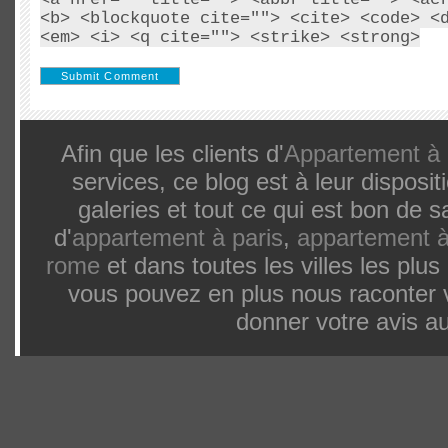
<b> <blockquote cite=""> <cite> <code> <
<em> <i> <q cite=""> <strike> <strong>
Afin que les clients d'
Appartement à 
services, ce blog est à leur dispos
galeries et tout ce qui est bon de 
d'
appartement à paris
,
appartement à
rome
et dans toutes les villes les pl
vous pouvez en plus nous raconter 
donner votre avis au