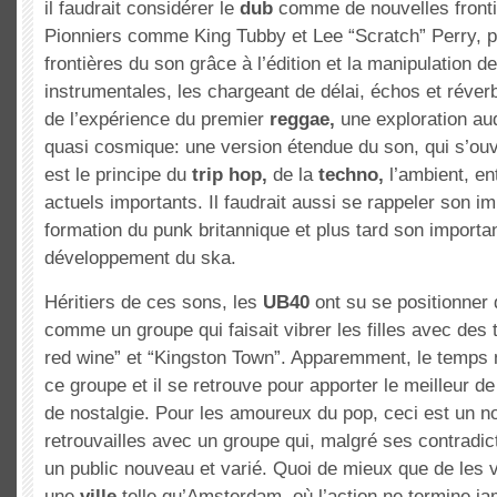
il faudrait considérer le
dub
comme de nouvelles fronti
Pionniers comme King Tubby et Lee “Scratch” Perry, po
frontières du son grâce à l’édition et la manipulation de
instrumentales, les chargeant de délai, échos et réverb
de l’expérience du premier
reggae,
une exploration aud
quasi cosmique: une version étendue du son, qui s’o
est le principe du
trip hop,
de la
techno,
l’ambient, en
actuels importants. Il faudrait aussi se rappeler son i
formation du punk britannique et plus tard son importa
développement du ska.
Héritiers de ces sons, les
UB40
ont su se positionner
comme un groupe qui faisait vibrer les filles avec des
red wine” et “Kingston Town”. Apparemment, le temps n
ce groupe et il se retrouve pour apporter le meilleur de
de nostalgie. Pour les amoureux du pop, ceci est un
retrouvailles avec un groupe qui, malgré ses contradict
un public nouveau et varié. Quoi de mieux que de les v
une
ville
telle qu’Amsterdam, où l’action ne termine j