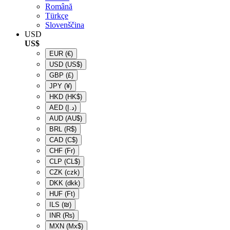
Română
Türkçe
Slovenščina
USD
US$
EUR
(€)
USD
(US$)
GBP
(£)
JPY
(¥)
HKD
(HK$)
AED
(د.إ)
AUD
(AU$)
BRL
(R$)
CAD
(C$)
CHF
(Fr)
CLP
(CL$)
CZK
(czk)
DKK
(dkk)
HUF
(Ft)
ILS
(₪)
INR
(₨)
MXN
(Mx$)