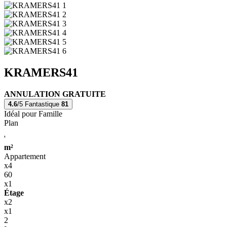
KRAMERS41
ANNULATION GRATUITE
4.6
/5
Fantastique
81
Idéal pour Famille
Plan
'
m²
Appartement
x4
60
x1
Étage
x2
x1
2