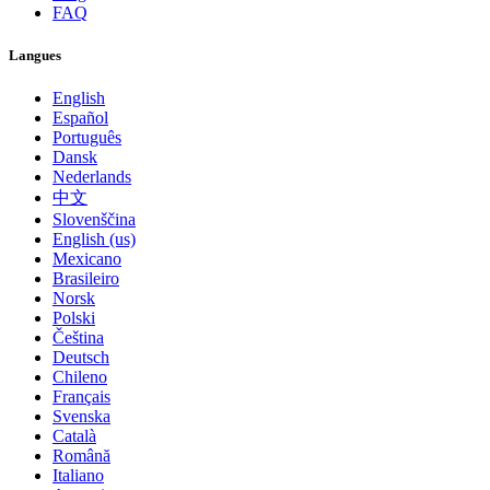
FAQ
Langues
English
Español
Português
Dansk
Nederlands
中文
Slovenščina
English (us)
Mexicano
Brasileiro
Norsk
Polski
Čeština
Deutsch
Chileno
Français
Svenska
Català
Română
Italiano