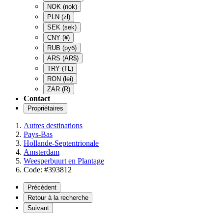
NOK
(nok)
PLN
(zl)
SEK
(sek)
CNY
(¥)
RUB
(руб)
ARS
(AR$)
TRY
(TL)
RON
(lei)
ZAR
(R)
Contact
Propriétaires
Autres destinations
Pays-Bas
Hollande-Septentrionale
Amsterdam
Weesperbuurt en Plantage
Code: #393812
Précédent
Retour à la recherche
Suivant