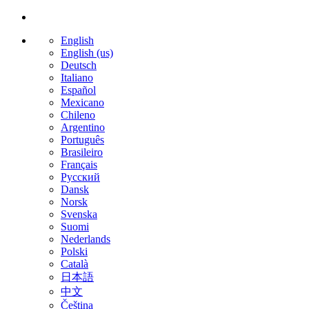
English
English (us)
Deutsch
Italiano
Español
Mexicano
Chileno
Argentino
Português
Brasileiro
Français
Русский
Dansk
Norsk
Svenska
Suomi
Nederlands
Polski
Català
日本語
中文
Čeština