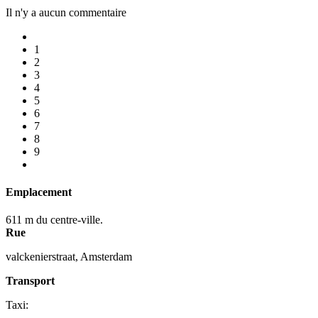
Il n'y a aucun commentaire
1
2
3
4
5
6
7
8
9
Emplacement
611 m du centre-ville.
Rue
valckenierstraat, Amsterdam
Transport
Taxi: