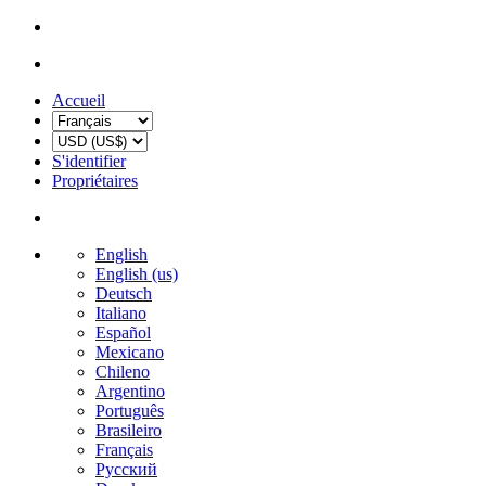
Accueil
S'identifier
Propriétaires
English
English (us)
Deutsch
Italiano
Español
Mexicano
Chileno
Argentino
Português
Brasileiro
Français
Русский