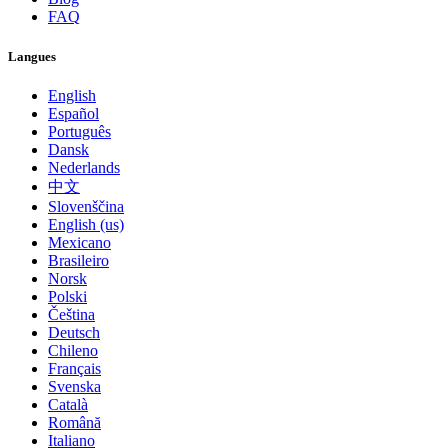
FAQ
Langues
English
Español
Português
Dansk
Nederlands
中文
Slovenščina
English (us)
Mexicano
Brasileiro
Norsk
Polski
Čeština
Deutsch
Chileno
Français
Svenska
Català
Română
Italiano