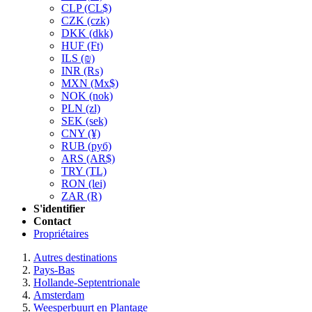
CLP
(CL$)
CZK
(czk)
DKK
(dkk)
HUF
(Ft)
ILS
(₪)
INR
(₨)
MXN
(Mx$)
NOK
(nok)
PLN
(zl)
SEK
(sek)
CNY
(¥)
RUB
(руб)
ARS
(AR$)
TRY
(TL)
RON
(lei)
ZAR
(R)
S'identifier
Contact
Propriétaires
Autres destinations
Pays-Bas
Hollande-Septentrionale
Amsterdam
Weesperbuurt en Plantage