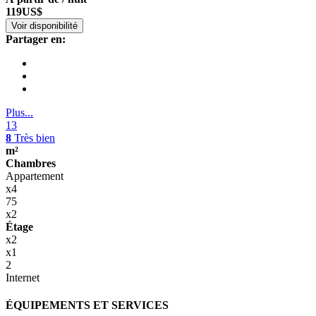
119
US$
Voir disponibilité
Partager en:
Plus...
13
8
Très bien
m²
Chambres
Appartement
x4
75
x2
Étage
x2
x1
2
Internet
ÉQUIPEMENTS ET SERVICES