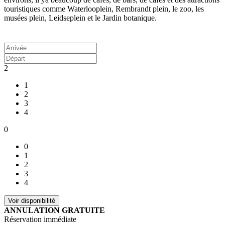
touristiques comme Waterlooplein, Rembrandt plein, le zoo, les
musées plein, Leidseplein et le Jardin botanique.
À partir de / nuit
132
US$
2
1
2
3
4
0
0
1
2
3
4
ANNULATION GRATUITE
Réservation immédiate