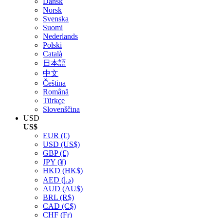
Dansk
Norsk
Svenska
Suomi
Nederlands
Polski
Català
日本語
中文
Čeština
Română
Türkçe
Slovenščina
USD
US$
EUR
(€)
USD
(US$)
GBP
(£)
JPY
(¥)
HKD
(HK$)
AED
(د.إ)
AUD
(AU$)
BRL
(R$)
CAD
(C$)
CHF
(Fr)