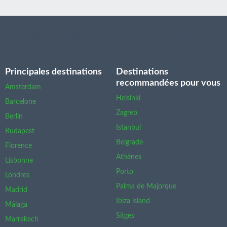
Nos destinations principales
Principales destinations
Destinations
recommandées pour vous
Amsterdam
Helsinki
Barcelone
Zagreb
Berlin
Istanbul
Budapest
Belgrade
Florence
Athènes
Lisbonne
Porto
Londres
Palma de Majorque
Madrid
Ibiza island
Málaga
Sitges
Marrakech