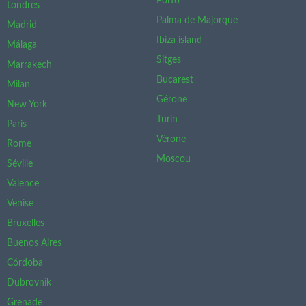
Porto
Londres
Palma de Majorque
Madrid
Ibiza island
Málaga
Sitges
Marrakech
Bucarest
Milan
Gérone
New York
Turin
Paris
Vérone
Rome
Moscou
Séville
Valence
Venise
Bruxelles
Buenos Aires
Córdoba
Dubrovnik
Grenade