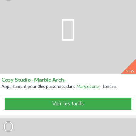
NEW
Cosy Studio -Marble Arch-
appartement pour 3les personnes dans
Marylebone
-
Londres
Voir les tarifs