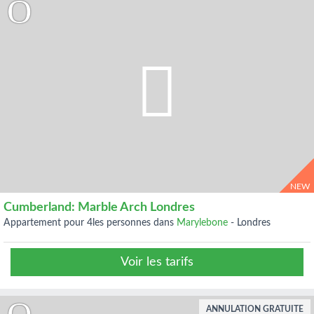
NEW
Cumberland: Marble Arch Londres
appartement pour 4les personnes dans
Marylebone
-
Londres
Voir les tarifs
ANNULATION GRATUITE