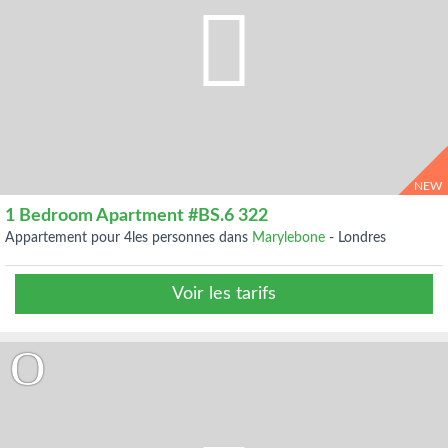
NEW
1 Bedroom Apartment #BS.6 322
appartement pour 4les personnes dans
Marylebone
-
Londres
Voir les tarifs