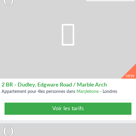
NEW
2 BR - Dudley, Edgware Road / Marble Arch
appartement pour 4les personnes dans
Marylebone
-
Londres
Voir les tarifs