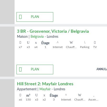
PLAN
3 BR - Grosvenor, Victoria / Belgravia
maison
|
Belgravia
-
Londres
Étage
x7
x3
x4
1
Internet
Chauffage
Parking
TV
PLAN
ANNUL
Hill Street 2: Mayfair Londres
appartement
|
Mayfair
-
Londres
m²
Étage
x6
150
x3
x2
3
Internet
Chauffage
Ascenseur