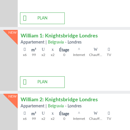
PLAN
NEW
William 1: Knightsbridge Londres
appartement
|
Belgravia
-
Londres
m²
Étage
x6
99
x2
x2
0
Internet
Chauffage
TV
PLAN
NEW
William 2: Knightsbridge Londres
appartement
|
Belgravia
-
Londres
m²
Étage
x6
99
x2
x2
0
Internet
Chauffage
TV