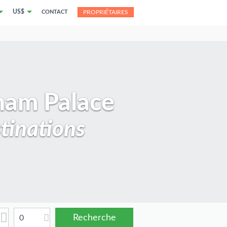
US$
CONTACT
PROPRIÉTAIRES
ham Palace
tinations
0