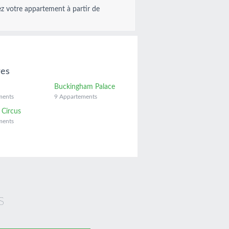
z votre appartement à partir de
res
Buckingham Palace
ments
9 Appartements
y Circus
ments
s