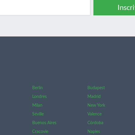
Inscr
Nos destinations principales
Berlin
Budapest
Londres
Madrid
Milan
New York
Séville
Valence
Buenos Aires
Córdoba
Cracovie
Naples