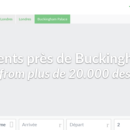
 Londres
Londres
Buckingham Palace
nts près de Bucking
rom plus de 20.000 des
2