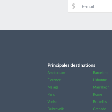
Principales destinations
Amsterdam
Barcelone
Florence
Lisbonne
Málaga
Marrakech
Paris
Rome
Venise
Bruxelles
Dubrovnik
Grenade