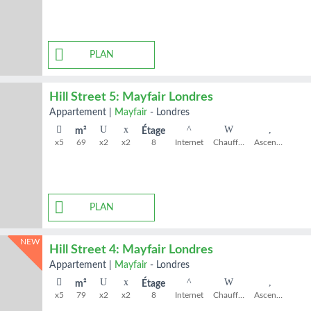
PLAN
Hill Street 5: Mayfair Londres
appartement
|
Mayfair
-
Londres
m²
Étage
x5
69
x2
x2
8
Internet
Chauffage
Ascenseur
PLAN
NEW
Hill Street 4: Mayfair Londres
appartement
|
Mayfair
-
Londres
m²
Étage
x5
79
x2
x2
8
Internet
Chauffage
Ascenseur