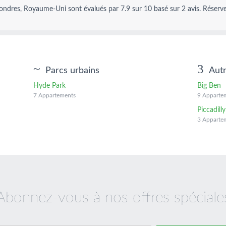
Londres, Royaume-Uni
sont évalués par
7.9
sur
10
basé sur
2
avis.
Réserve
Parcs urbains
Aut
Hyde Park
Big Ben
7 Appartements
9 Apparte
Piccadill
3 Apparte
Abonnez-vous à nos offres spéciale