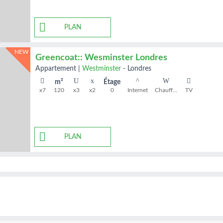
PLAN
NEW
Greencoat:: Wesminster Londres
appartement
|
Westminster
-
Londres
m²
Étage
x7
120
x3
x2
0
Internet
Chauffage
TV
PLAN