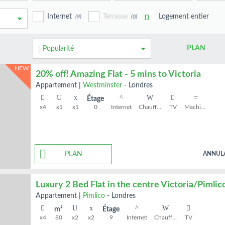
Internet
Terrasse
Logement entier
(9)
(0)
PLAN
Popularité
NEW
20% off! Amazing Flat - 5 mins to Victoria
appartement
|
Westminster
-
Londres
Étage
x4
x1
x1
0
Internet
Chauffage
TV
Machine à laver
PLAN
ANNUL
Luxury 2 Bed Flat in the centre Victoria/Pimlic
appartement
|
Pimlico
-
Londres
m²
Étage
x4
80
x2
x2
9
Internet
Chauffage
TV