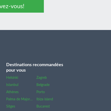
ivez-vous!
Destinations recommandées
pour vous
Helsinki
Zagreb
Istanbul
Belgrade
Athènes
Porto
Palma de Majorque
Ibiza island
Sitges
Bucarest