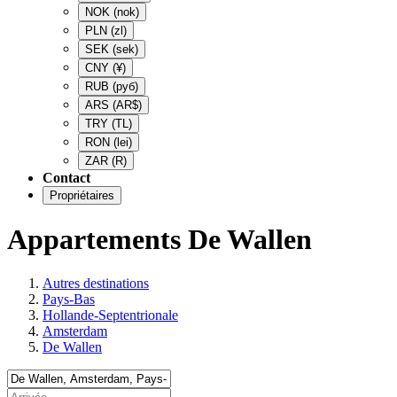
NOK
(nok)
PLN
(zl)
SEK
(sek)
CNY
(¥)
RUB
(руб)
ARS
(AR$)
TRY
(TL)
RON
(lei)
ZAR
(R)
Contact
Propriétaires
Appartements De Wallen
Autres destinations
Pays-Bas
Hollande-Septentrionale
Amsterdam
De Wallen