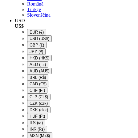
Română
Türkçe
Slovenščina
USD
US$
EUR
(€)
USD
(US$)
GBP
(£)
JPY
(¥)
HKD
(HK$)
AED
(د.إ)
AUD
(AU$)
BRL
(R$)
CAD
(C$)
CHF
(Fr)
CLP
(CL$)
CZK
(czk)
DKK
(dkk)
HUF
(Ft)
ILS
(₪)
INR
(₨)
MXN
(Mx$)