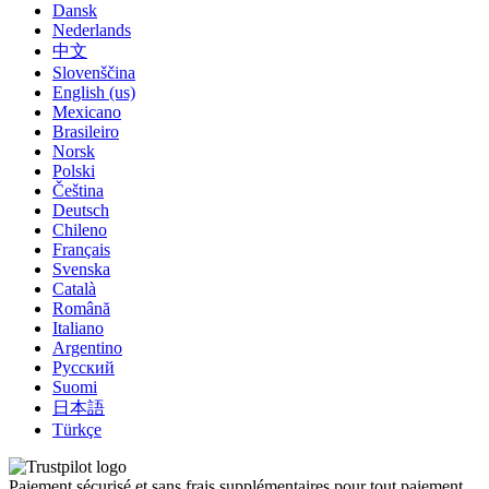
Dansk
Nederlands
中文
Slovenščina
English (us)
Mexicano
Brasileiro
Norsk
Polski
Čeština
Deutsch
Chileno
Français
Svenska
Català
Română
Italiano
Argentino
Русский
Suomi
日本語
Türkçe
Paiement sécurisé et sans frais supplémentaires pour tout paiement