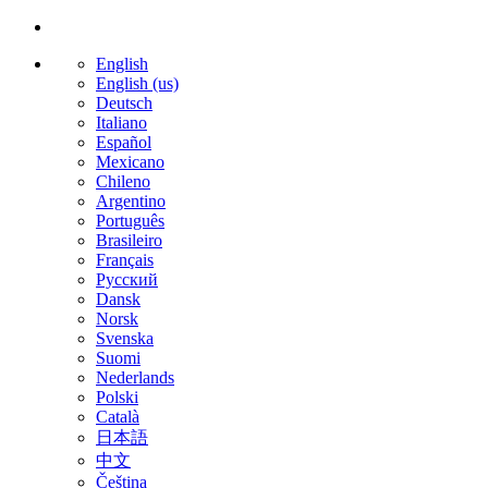
English
English (us)
Deutsch
Italiano
Español
Mexicano
Chileno
Argentino
Português
Brasileiro
Français
Русский
Dansk
Norsk
Svenska
Suomi
Nederlands
Polski
Català
日本語
中文
Čeština