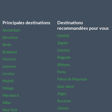
Nos destinations principales
Principales destinations
Destinations
recommandées pour vous
Amsterdam
Helsinki
Barcelone
Zagreb
Berlin
Istanbul
Budapest
Belgrade
Florence
Athènes
Lisbonne
Porto
Londres
Palma de Majorque
Madrid
Ibiza island
Málaga
Sitges
Marrakech
Bucarest
Milan
Gérone
New York