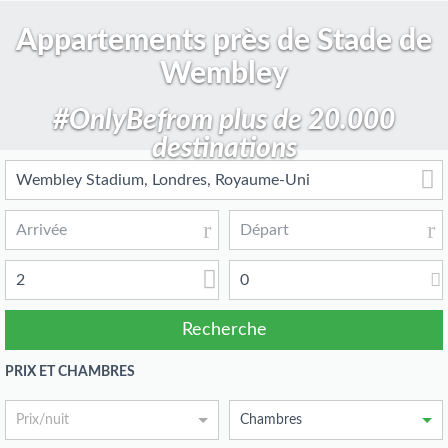
Appartements près de Stade de
Wembley
#OnlyBefrom plus de 20.000
destinations
2
0
PRIX ET CHAMBRES
Prix/nuit
Chambres