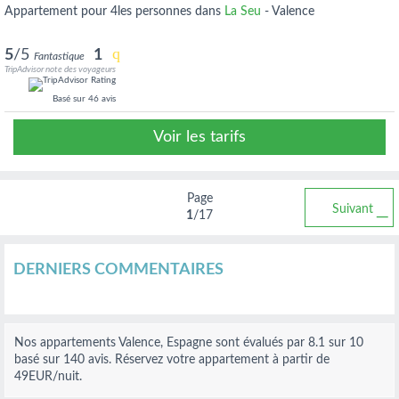
appartement pour 4les personnes dans
La Seu
-
Valence
5
/5
1
Fantastique
TripAdvisor note des voyageurs
Basé sur
46 avis
Voir les tarifs
Page
Suivant
1
/17
DERNIERS COMMENTAIRES
Nos
appartements Valence, Espagne
sont évalués par
8.1
sur
10
basé sur
140
avis.
Réservez votre appartement à partir de
49
EUR
/nuit.