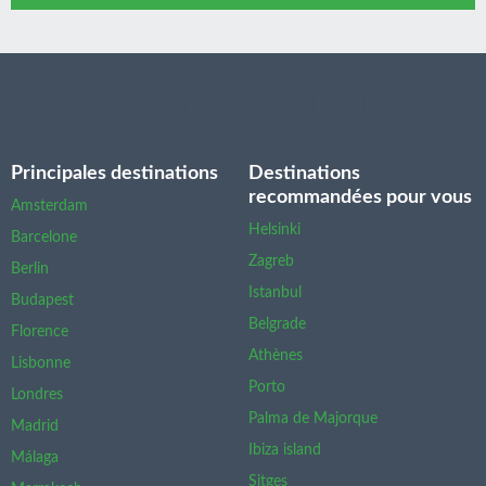
Nos destinations principales
Principales destinations
Destinations
recommandées pour vous
Amsterdam
Helsinki
Barcelone
Zagreb
Berlin
Istanbul
Budapest
Belgrade
Florence
Athènes
Lisbonne
Porto
Londres
Palma de Majorque
Madrid
Ibiza island
Málaga
Sitges