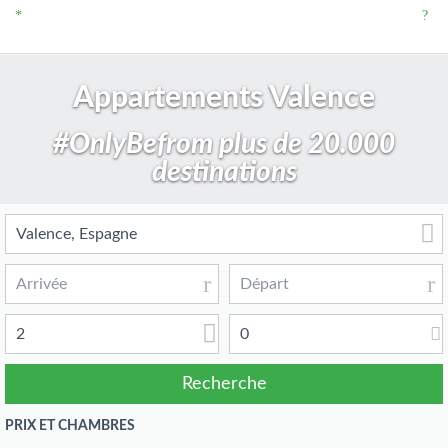
Appartements Valence
#OnlyBefrom plus de 20.000
destinations
2
0
PRIX ET CHAMBRES