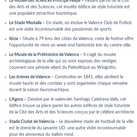
Le Musée des Sciences Principe Felipe –
Faisant partie de la Cité
des Arts et des Sciences, cet insolite édifice de style futuriste est
une populaire attraction touristique.
Le Stade Mestalla –
Ce stade, où évolue le Valence Club de Futbol,
est une visite incontournable des passionnés de sports.
Ibiza –
Située à 79 kms des côtes de Valence, cette île festive offre
l'opportunité de vivre un week-end hédoniste loin du centre-ville.
Le Musée de la Préhistoire de Valence –
Il s'agit du musée
archéologique de la ville qui où sont exposés des vestiges
couvrant une période allant du Paléolitique au Wisigoths.
Les Arènes de Valence –
Construites en 1841, elles abritent le
musée taurin et des corridas y sont organisées chaque semaine
durant la saison tauromachique.
L’Agora –
Dessiné par le valencien Santiago Calatrava Valls, cet
édifice trouve sa place parmi les autres édifices de style futuriste
de la Cité des Arts et des Sciences conçus par le célèbre architecte
Stade Ciutat de Valencia –
Le deuxième stade de football de la ville
est le domicile du Levante UD, une autre visite incontournable
pour les amoureux du ballon rond.