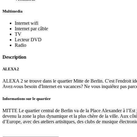
Multimedia
Internet wifi
Internet par câble
TV
Lecteur DVD
Radio
Description
ALEXA 2
ALEXA 2 se trouve dans le quartier Mitte de Berlin. C'est l'endroit id
Avez-vous besoin d'Internet en vacances? Ne vous inquiétez pas parce q
Informations sur le quartier
MITTE Le quartier central de Berlin va de la Place Alexander à l’Est
devenu la zone la plus dynamique et la plus chère de la ville. Aux côt
d’Europe, avec des ateliers artisitques, des clubs de musique électron
À partir de / nuit
84
US$