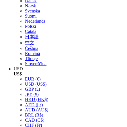
Dansk
Norsk
Svenska
Suomi
Nederlands
Polski
Català
日本語
中文
Čeština
Română
Türkçe
Slovenščina
USD
US$
EUR
(€)
USD
(US$)
GBP
(£)
JPY
(¥)
HKD
(HK$)
AED
(د.إ)
AUD
(AU$)
BRL
(R$)
CAD
(C$)
CHF
(Fr)