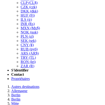
CLP
(CL$)
CZK
(czk)
DKK
(dkk)
HUF
(Ft)
ILS
(₪)
INR
(₨)
MXN
(Mx$)
NOK
(nok)
PLN
(zl)
SEK
(sek)
CNY
(¥)
RUB
(руб)
ARS
(AR$)
TRY
(TL)
RON
(lei)
ZAR
(R)
S'identifier
Contact
Propriétaires
Autres destinations
Allemagne
Berlin
Berlin
Mitte