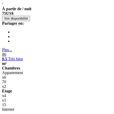
'
À partir de / nuit
75
US$
Voir disponibilité
Partager en:
Plus...
86
8.5
Très bien
m²
Chambres
Appartement
x6
70
x2
Étage
x4
x1
15
Internet