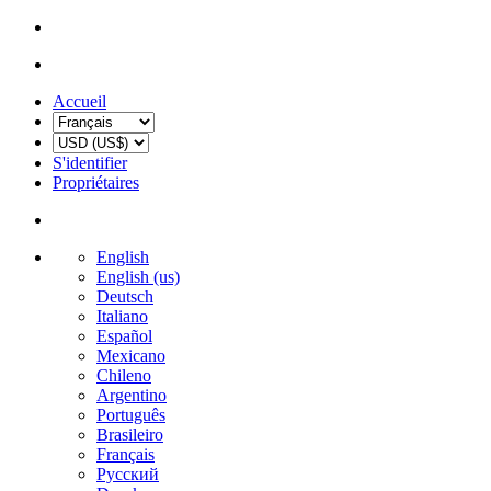
Accueil
S'identifier
Propriétaires
English
English (us)
Deutsch
Italiano
Español
Mexicano
Chileno
Argentino
Português
Brasileiro
Français
Русский