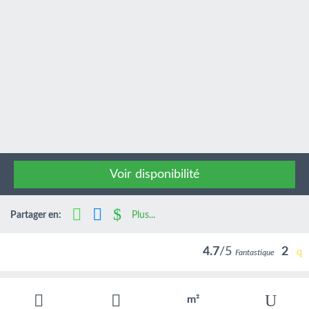
Voir disponibilité
Partager en:
Plus...
4.7
/5
2
Fantastique
m²