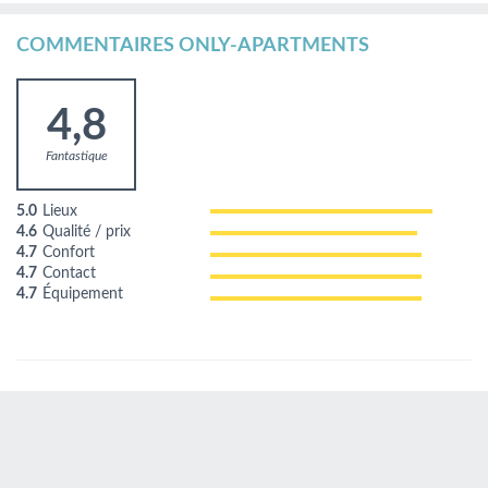
COMMENTAIRES ONLY-APARTMENTS
4,8
Fantastique
5.0
Lieux
4.6
Qualité / prix
4.7
Confort
4.7
Contact
4.7
Équipement
Basé sur 6 témoignages de nos clients
Page
1
/1