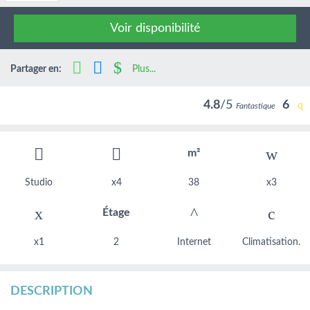
Voir disponibilité
Partager en:
Plus...
4.8
/5
6
Fantastique
m²
Studio
x4
38
x3
Étage
x1
2
Internet
Climatisation.
DESCRIPTION