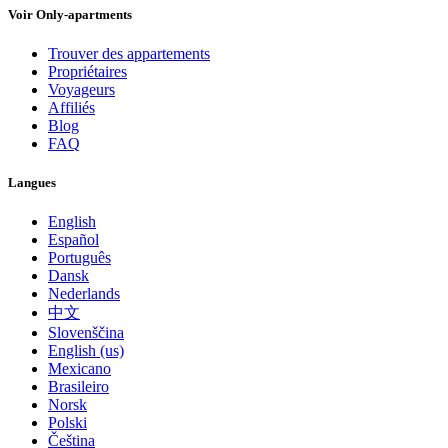
Voir Only-apartments
Trouver des appartements
Propriétaires
Voyageurs
Affiliés
Blog
FAQ
Langues
English
Español
Português
Dansk
Nederlands
中文
Slovenščina
English (us)
Mexicano
Brasileiro
Norsk
Polski
Čeština