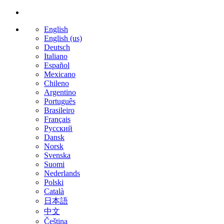
English
English (us)
Deutsch
Italiano
Español
Mexicano
Chileno
Argentino
Português
Brasileiro
Français
Русский
Dansk
Norsk
Svenska
Suomi
Nederlands
Polski
Català
日本語
中文
Čeština