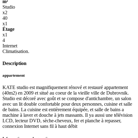
m²
Studio
x2
40
x1
Étage
x1
4
Internet
Climatisation.
Description
appartement
KATE studio est magnifiquement rénové et restauré appartement
(40m2) en 2009 et situé au coeur de la vieille ville de Dubrovnik.
Studio est décoré avec goût et se compose d'antichambre, un salon
avec un lit double confortable pour deux personnes, cuisine et salle
de bains. La cuisine est entièrement équipée, et salle de bains a
machine à laver et douche à jets massants. Il ya aussi une télévision
LCD, lecteur DVD, sèche-cheveux, fer et planche à repasser,
connexion Internet sans fil à haut débit