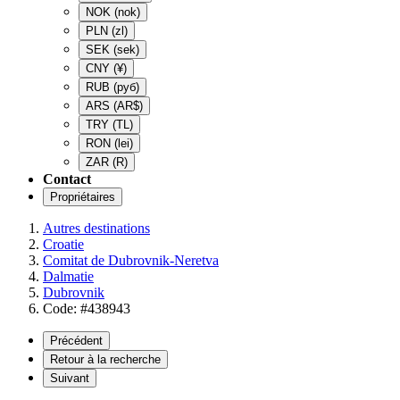
NOK
(nok)
PLN
(zl)
SEK
(sek)
CNY
(¥)
RUB
(руб)
ARS
(AR$)
TRY
(TL)
RON
(lei)
ZAR
(R)
Contact
Propriétaires
Autres destinations
Croatie
Comitat de Dubrovnik-Neretva
Dalmatie
Dubrovnik
Code: #438943
Précédent
Retour à la recherche
Suivant