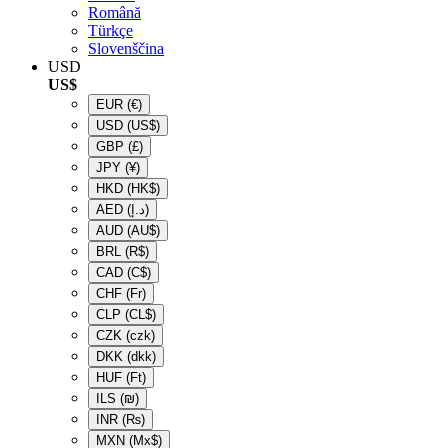
Română
Türkçe
Slovenščina
USD
US$
EUR
(€)
USD
(US$)
GBP
(£)
JPY
(¥)
HKD
(HK$)
AED
(د.إ)
AUD
(AU$)
BRL
(R$)
CAD
(C$)
CHF
(Fr)
CLP
(CL$)
CZK
(czk)
DKK
(dkk)
HUF
(Ft)
ILS
(₪)
INR
(₨)
MXN
(Mx$)