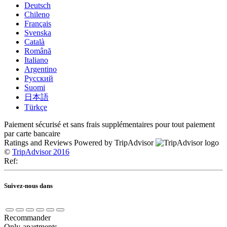
Deutsch
Chileno
Français
Svenska
Català
Română
Italiano
Argentino
Русский
Suomi
日本語
Türkçe
Paiement sécurisé et sans frais supplémentaires pour tout paiement
par carte bancaire
Ratings and Reviews Powered by TripAdvisor
©
TripAdvisor 2016
Ref:
Suivez-nous dans
Recommander
Only-apartments