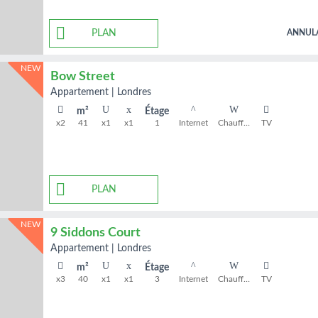
PLAN
ANNUL
NEW
Bow Street
appartement
|
Londres
m²
Étage
x2
41
x1
x1
1
Internet
Chauffage
TV
PLAN
NEW
9 Siddons Court
appartement
|
Londres
m²
Étage
x3
40
x1
x1
3
Internet
Chauffage
TV