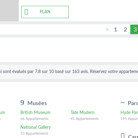
PLAN
1
2
3
i
sont évalués par
7.8
sur
10
basé sur
163
avis.
Réservez votre apparteme
Musées
Par
ium
British Museum
Tate Modern
Hyde Pa
s
66 Appartements
41 Appartements
195 Appar
National Gallery
53 Appartements
Car