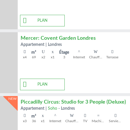
PLAN
Mercer: Covent Garden Londres
appartement
|
Londres
m²
Étage
x4
69
x2
x1
3
Internet
Chauffage
Terrasse
PLAN
NEW
Piccadilly Circus: Studio for 3 People (Deluxe)
appartement
|
Soho
-
Londres
m²
x3
36
x1
Internet
Chauffage
TV
Machine à laver
Serviettes de bain