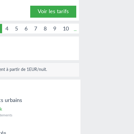
Voir les tarifs
4
5
6
7
8
9
10
nt à partir de 1
EUR
/nuit.
cs urbains
rk
tements
rés