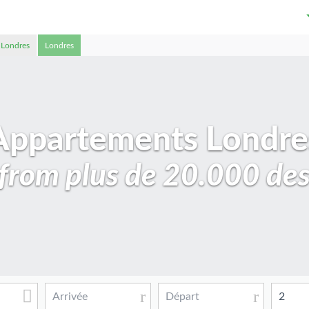
 Londres
Londres
Appartements Londre
rom plus de 20.000 des
2