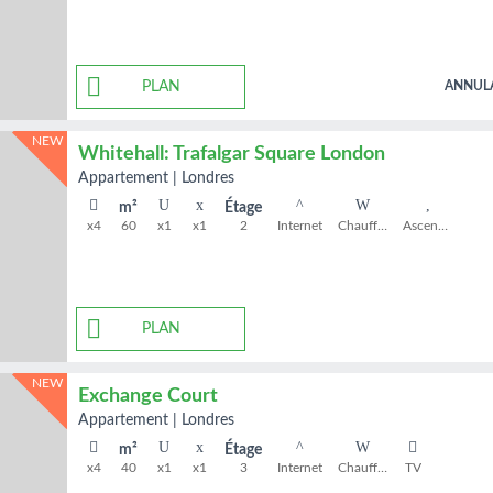
PLAN
ANNUL
NEW
Whitehall: Trafalgar Square London
appartement
|
Londres
m²
Étage
x4
60
x1
x1
2
Internet
Chauffage
Ascenseur
PLAN
NEW
Exchange Court
appartement
|
Londres
m²
Étage
x4
40
x1
x1
3
Internet
Chauffage
TV