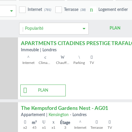
Internet
Terrasse
Logement entier
(781)
(38)
PLAN
Popularité
immeuble
|
Londres
Internet
Climatisation.
Chauffage
Parking
TV
PLAN
The Kempsford Gardens Nest - AG01
appartement
|
Kensington
-
Londres
m²
Étage
x2
45
x1
x1
3
Internet
Terrasse
TV