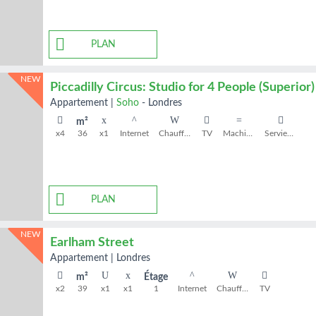
PLAN
NEW
Piccadilly Circus: Studio for 4 People (Superior)
appartement
|
Soho
-
Londres
m²
x4
36
x1
Internet
Chauffage
TV
Machine à laver
Serviettes de bain
PLAN
NEW
Earlham Street
appartement
|
Londres
m²
Étage
x2
39
x1
x1
1
Internet
Chauffage
TV