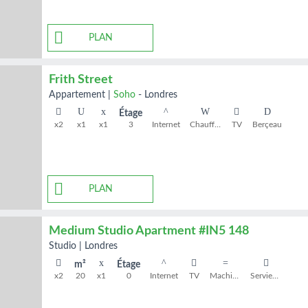
PLAN
Frith Street
appartement
|
Soho
-
Londres
Étage
x2
x1
x1
3
Internet
Chauffage
TV
Berçeau
PLAN
Medium Studio Apartment #IN5 148
studio
|
Londres
m²
Étage
x2
20
x1
0
Internet
TV
Machine à laver
Serviettes de bain