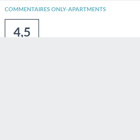
COMMENTAIRES ONLY-APARTMENTS
4,5
Fantastique
4.5
Lieux
4.5
Qualité / prix
4.5
Confort
4.0
Contact
5.0
Équipement
Basé sur 2 témoignages de nos clients
Page
1
/1