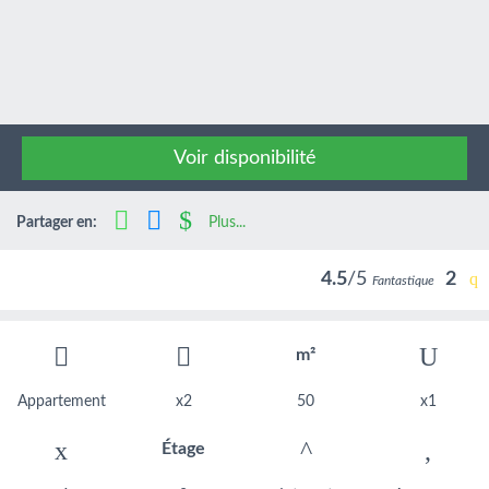
Voir disponibilité
Partager en:
Plus...
4.5
/5
2
Fantastique
m²
Appartement
x2
50
x1
Étage