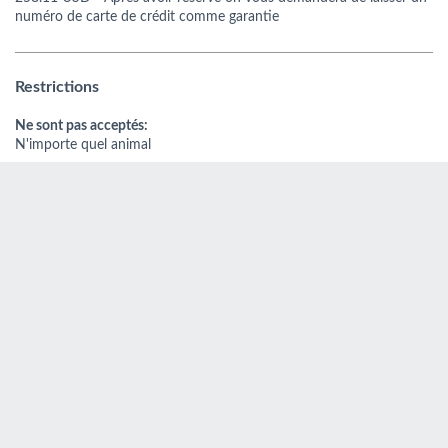
numéro de carte de crédit comme garantie
Restrictions
Ne sont pas acceptés:
N'importe quel animal
Autres informations intéressantes
Serviettes inclus dans le prix
Internet inclus dans le prix
Draps inclus dans le prix
Berçeau inclus dans le prix
Nettoyage inclus dans le prix
COMMENTAIRES ONLY-APARTMENTS