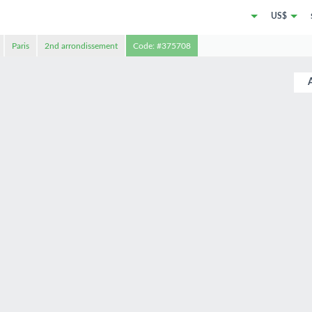
US$
Paris
2nd arrondissement
Code: #375708