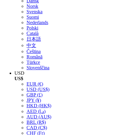
Dansk
Norsk
Svenska
Suomi
Nederlands
Polski
Català
日本語
中文
Čeština
Română
Türkçe
Slovenščina
USD
US$
EUR
(€)
USD
(US$)
GBP
(£)
JPY
(¥)
HKD
(HK$)
AED
(د.إ)
AUD
(AU$)
BRL
(R$)
CAD
(C$)
CHF
(Fr)