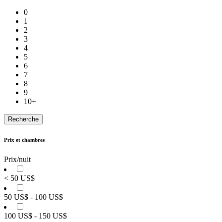
0
1
2
3
4
5
6
7
8
9
10+
Prix et chambres
Prix/nuit
< 50 US$
50 US$ - 100 US$
100 US$ - 150 US$