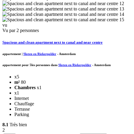
vu
Vu par 2 personnes
Spacious and clean apartment next to canal and near centre
appartement
|
Sloten en Riekerpolder
-
Amsterdam
appartement pour 5les personnes dans
Sloten en Riekerpolder
-
Amsterdam
x5
m²
80
Chambres
x1
x1
Internet
Chauffage
Terrasse
Parking
8.1
Très bien
2