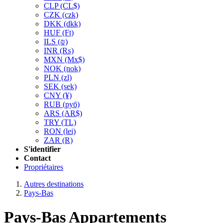
CLP
(CL$)
CZK
(czk)
DKK
(dkk)
HUF
(Ft)
ILS
(₪)
INR
(₨)
MXN
(Mx$)
NOK
(nok)
PLN
(zl)
SEK
(sek)
CNY
(¥)
RUB
(руб)
ARS
(AR$)
TRY
(TL)
RON
(lei)
ZAR
(R)
S'identifier
Contact
Propriétaires
Autres destinations
Pays-Bas
Pays-Bas Appartements