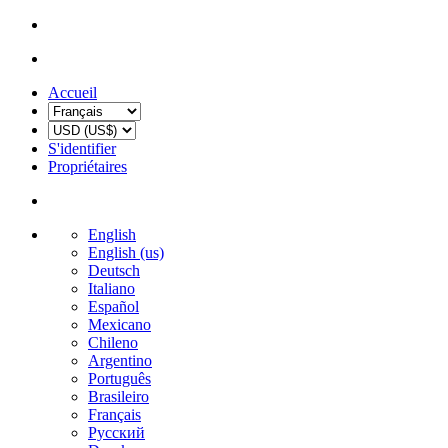
Accueil
S'identifier
Propriétaires
English
English (us)
Deutsch
Italiano
Español
Mexicano
Chileno
Argentino
Português
Brasileiro
Français
Русский