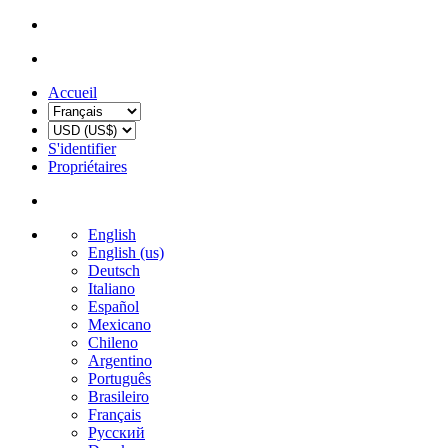
Accueil
S'identifier
Propriétaires
English
English (us)
Deutsch
Italiano
Español
Mexicano
Chileno
Argentino
Português
Brasileiro
Français
Русский