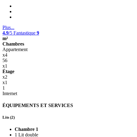
Plus...
4.9
/5
Fantastique
9
m²
Chambres
Appartement
x4
56
x1
Étage
x2
x1
1
Internet
ÉQUIPEMENTS ET SERVICES
Lits (2)
Chambre 1
1 Lit double