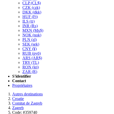
CLP
(CL$)
CZK
(czk)
DKK
(dkk)
HUF
(Ft)
ILS
(₪)
INR
(₨)
MXN
(Mx$)
NOK
(nok)
PLN
(zl)
SEK
(sek)
CNY
(¥)
RUB
(руб)
ARS
(AR$)
TRY
(TL)
RON
(lei)
ZAR
(R)
S'identifier
Contact
Propriétaires
Autres destinations
Croatie
Comitat de Zagreb
Zagreb
Code: #359740