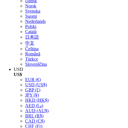
Dansk
Norsk
Svenska
Suomi
Nederlands
Polski
Català
日本語
中文
Čeština
Română
Türkçe
Slovenščina
USD
US$
EUR
(€)
USD
(US$)
GBP
(£)
JPY
(¥)
HKD
(HK$)
AED
(د.إ)
AUD
(AU$)
BRL
(R$)
CAD
(C$)
CHF
(Fr)