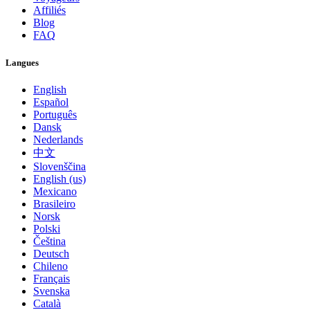
Affiliés
Blog
FAQ
Langues
English
Español
Português
Dansk
Nederlands
中文
Slovenščina
English (us)
Mexicano
Brasileiro
Norsk
Polski
Čeština
Deutsch
Chileno
Français
Svenska
Català