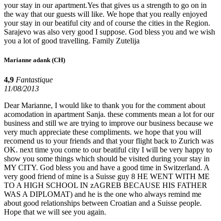
your stay in our apartment.Yes that gives us a strength to go on in
the way that our guests will like. We hope that you really enjoyed
your stay in our beatiful city and of course the cities in the Region.
Sarajevo was also very good I suppose. God bless you and we wish
you a lot of good travelling. Family Zutelija
Marianne adank
(CH)
4,9
Fantastique
11/08/2013
Dear Marianne, I would like to thank you for the comment about
acomodation in apartment Sanja. these comments mean a lot for our
business and still we are trying to improve our business because we
very much appreciate these compliments. we hope that you will
recomend us to your friends and that your flight back to Zurich was
OK. next time you come to our beatiful city I will be very happy to
show you some things which should be visited during your stay in
MY CITY. God bless you and have a good time in Switzerland. A
very good friend of mine is a Suisse guy 8 HE WENT WITH ME
TO A HIGH SCHOOL IN zAGREB BECAUSE HIS FATHER
WAS A DIPLOMAT) and he is the one who always remind me
about good relationships between Croatian and a Suisse people.
Hope that we will see you again.