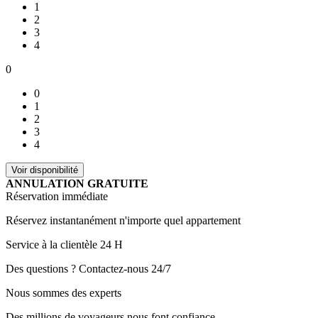
1
2
3
4
0
0
1
2
3
4
ANNULATION GRATUITE
Réservation immédiate
Réservez instantanément n'importe quel appartement
Service à la clientèle 24 H
Des questions ? Contactez-nous 24/7
Nous sommes des experts
Des millions de voyageurs nous font confiance