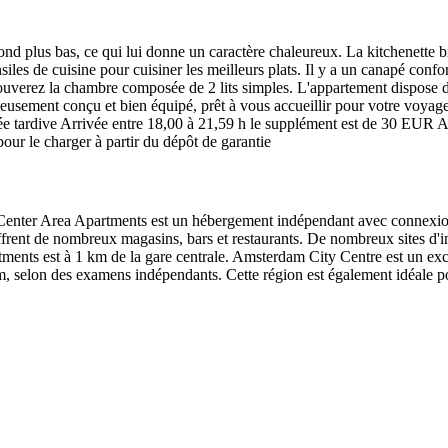
d plus bas, ce qui lui donne un caractère chaleureux. La kitchenette bien
siles de cuisine pour cuisiner les meilleurs plats. Il y a un canapé conf
rouverez la chambre composée de 2 lits simples. L'appartement dispose d
neusement conçu et bien équipé, prêt à vous accueillir pour votre voyage 
arrivée tardive Arrivée entre 18,00 à 21,59 h le supplément est de 30 EU
our le charger à partir du dépôt de garantie
Center Area Apartments est un hébergement indépendant avec connexion
ent de nombreux magasins, bars et restaurants. De nombreux sites d'inté
ents est à 1 km de la gare centrale. Amsterdam City Centre est un exce
erdam, selon des examens indépendants. Cette région est également idéal