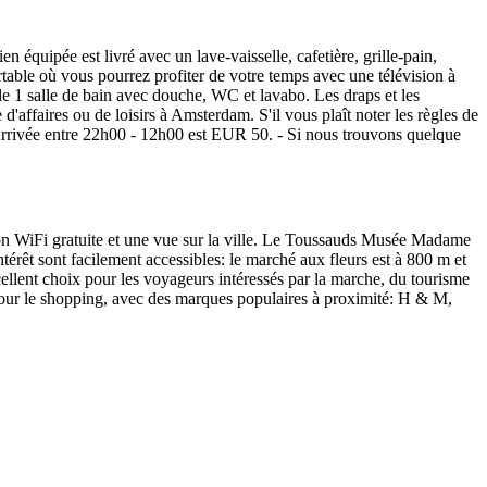
 équipée est livré avec un lave-vaisselle, cafetière, grille-pain,
ortable où vous pourrez profiter de votre temps avec une télévision à
e 1 salle de bain avec douche, WC et lavabo. Les draps et les
d'affaires ou de loisirs à Amsterdam. S'il vous plaît noter les règles de
R Arrivée entre 22h00 - 12h00 est EUR 50. - Si nous trouvons quelque
 WiFi gratuite et une vue sur la ville. Le Toussauds Musée Madame
rêt sont facilement accessibles: le marché aux fleurs est à 800 m et
llent choix pour les voyageurs intéressés par la marche, du tourisme
e pour le shopping, avec des marques populaires à proximité: H & M,