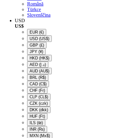
Română
Türkçe
Slovenščina
USD
US$
EUR
(€)
USD
(US$)
GBP
(£)
JPY
(¥)
HKD
(HK$)
AED
(د.إ)
AUD
(AU$)
BRL
(R$)
CAD
(C$)
CHF
(Fr)
CLP
(CL$)
CZK
(czk)
DKK
(dkk)
HUF
(Ft)
ILS
(₪)
INR
(₨)
MXN
(Mx$)