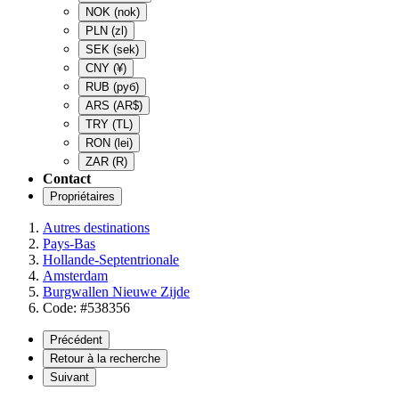
NOK
(nok)
PLN
(zl)
SEK
(sek)
CNY
(¥)
RUB
(руб)
ARS
(AR$)
TRY
(TL)
RON
(lei)
ZAR
(R)
Contact
Propriétaires
Autres destinations
Pays-Bas
Hollande-Septentrionale
Amsterdam
Burgwallen Nieuwe Zijde
Code: #538356
Précédent
Retour à la recherche
Suivant