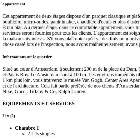
appartement
Cet appartement de deux étages dispose d'un parquet classique et plafon
bouilloire, micro-ondes, paninimaker, chaudière d'oeufs et plus d'usten
écran plat. Au dernier étage, dans ce confortable appartement, vous t
serviettes seront fournies pour tous les clients. L'appartement est soig
la maison suivantes: -. S'il vous plaît noter qu'il ya des frais pour 
chose cassé lors de l'inspection, nous avons malheureusement, avons p
Informations sur le quartier
Situé au cœur d'Amsterdam, à seulement 200 m de la place du Dam, 
et Palais Royal d'Amsterdam sont à 100 m. Les environs immédiats offr
1 km plus loin, vous trouverez le musée Van Gogh. Center Area Apartm
et de l'architecture. Cela fait partie préférée de nos clients d'Amst
Nike, Gucci, Tiffany & Co, Ralph Lauren.
ÉQUIPEMENTS ET SERVICES
Lits (2)
Chambre 1
2 Lits simples