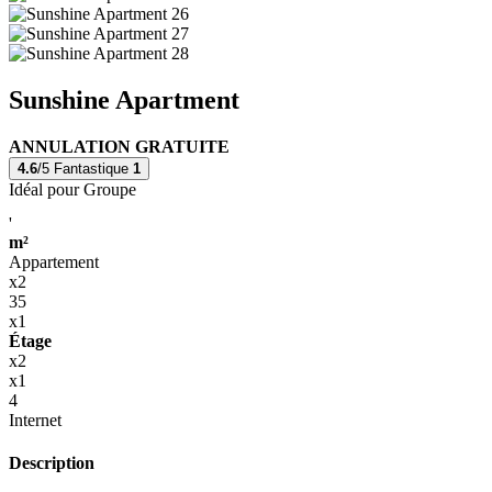
Sunshine Apartment
ANNULATION GRATUITE
4.6
/5
Fantastique
1
Idéal pour Groupe
'
m²
Appartement
x2
35
x1
Étage
x2
x1
4
Internet
Description