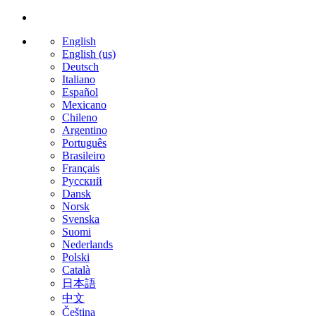
English
English (us)
Deutsch
Italiano
Español
Mexicano
Chileno
Argentino
Português
Brasileiro
Français
Русский
Dansk
Norsk
Svenska
Suomi
Nederlands
Polski
Català
日本語
中文
Čeština