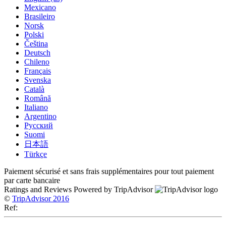
Mexicano
Brasileiro
Norsk
Polski
Čeština
Deutsch
Chileno
Français
Svenska
Català
Română
Italiano
Argentino
Русский
Suomi
日本語
Türkçe
Paiement sécurisé et sans frais supplémentaires pour tout paiement
par carte bancaire
Ratings and Reviews Powered by TripAdvisor
©
TripAdvisor 2016
Ref: