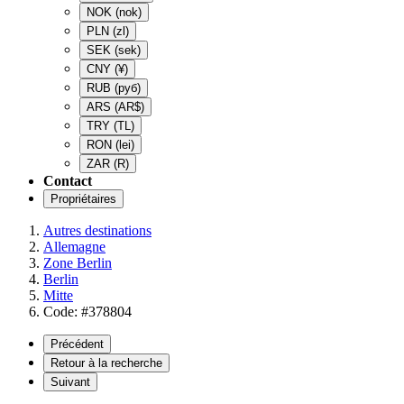
NOK
(nok)
PLN
(zl)
SEK
(sek)
CNY
(¥)
RUB
(руб)
ARS
(AR$)
TRY
(TL)
RON
(lei)
ZAR
(R)
Contact
Propriétaires
Autres destinations
Allemagne
Zone Berlin
Berlin
Mitte
Code: #378804
Précédent
Retour à la recherche
Suivant