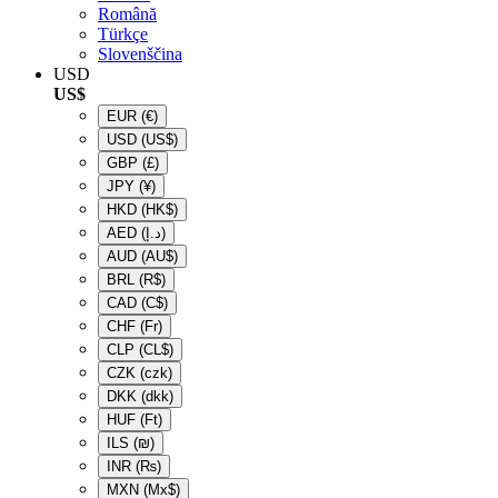
Română
Türkçe
Slovenščina
USD
US$
EUR
(€)
USD
(US$)
GBP
(£)
JPY
(¥)
HKD
(HK$)
AED
(د.إ)
AUD
(AU$)
BRL
(R$)
CAD
(C$)
CHF
(Fr)
CLP
(CL$)
CZK
(czk)
DKK
(dkk)
HUF
(Ft)
ILS
(₪)
INR
(₨)
MXN
(Mx$)