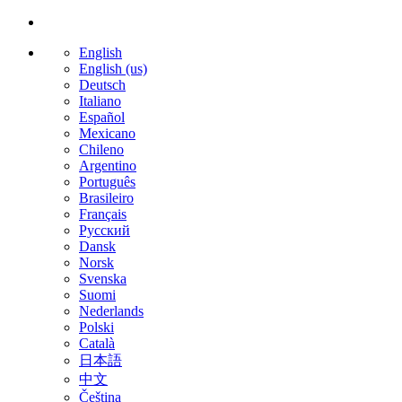
English
English (us)
Deutsch
Italiano
Español
Mexicano
Chileno
Argentino
Português
Brasileiro
Français
Русский
Dansk
Norsk
Svenska
Suomi
Nederlands
Polski
Català
日本語
中文
Čeština