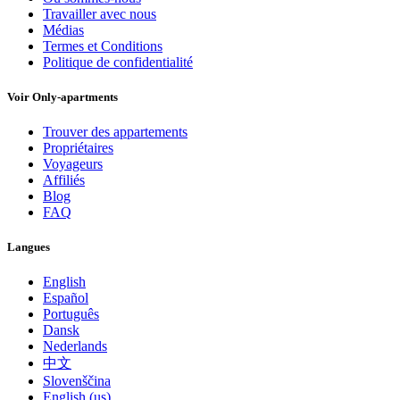
Travailler avec nous
Médias
Termes et Conditions
Politique de confidentialité
Voir Only-apartments
Trouver des appartements
Propriétaires
Voyageurs
Affiliés
Blog
FAQ
Langues
English
Español
Português
Dansk
Nederlands
中文
Slovenščina
English (us)