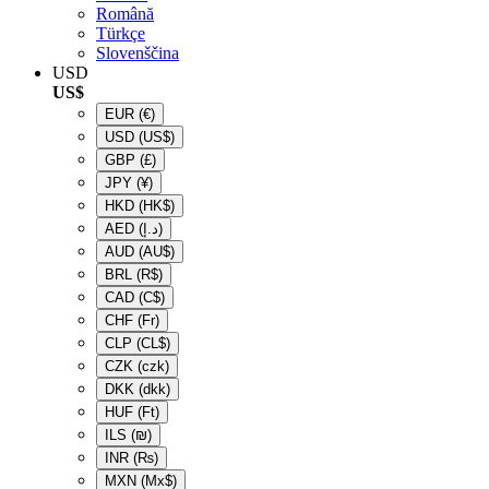
Română
Türkçe
Slovenščina
USD
US$
EUR
(€)
USD
(US$)
GBP
(£)
JPY
(¥)
HKD
(HK$)
AED
(د.إ)
AUD
(AU$)
BRL
(R$)
CAD
(C$)
CHF
(Fr)
CLP
(CL$)
CZK
(czk)
DKK
(dkk)
HUF
(Ft)
ILS
(₪)
INR
(₨)
MXN
(Mx$)