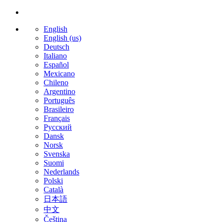
English
English (us)
Deutsch
Italiano
Español
Mexicano
Chileno
Argentino
Português
Brasileiro
Français
Русский
Dansk
Norsk
Svenska
Suomi
Nederlands
Polski
Català
日本語
中文
Čeština