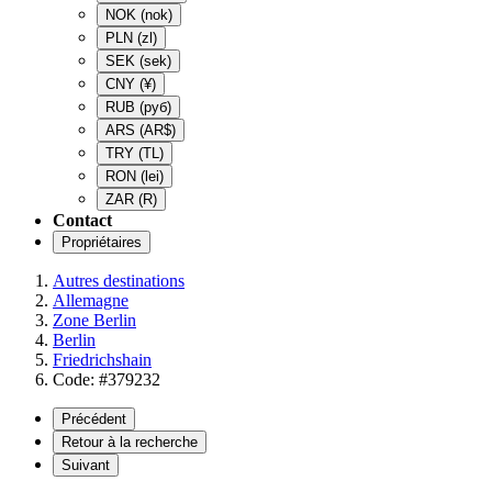
NOK
(nok)
PLN
(zl)
SEK
(sek)
CNY
(¥)
RUB
(руб)
ARS
(AR$)
TRY
(TL)
RON
(lei)
ZAR
(R)
Contact
Propriétaires
Autres destinations
Allemagne
Zone Berlin
Berlin
Friedrichshain
Code: #379232
Précédent
Retour à la recherche
Suivant