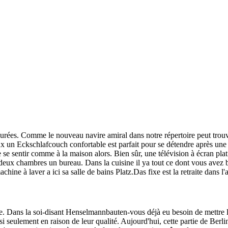
urées. Comme le nouveau navire amiral dans notre répertoire peut trouver
x un Eckschlafcouch confortable est parfait pour se détendre après une l
e se sentir comme à la maison alors. Bien sûr, une télévision à écran pl
es deux chambres un bureau. Dans la cuisine il ya tout ce dont vous avez b
achine à laver a ici sa salle de bains Platz.Das fixe est la retraite dans l
ète. Dans la soi-disant Henselmannbauten-vous déjà eu besoin de mettre
si seulement en raison de leur qualité. Aujourd'hui, cette partie de Berlin