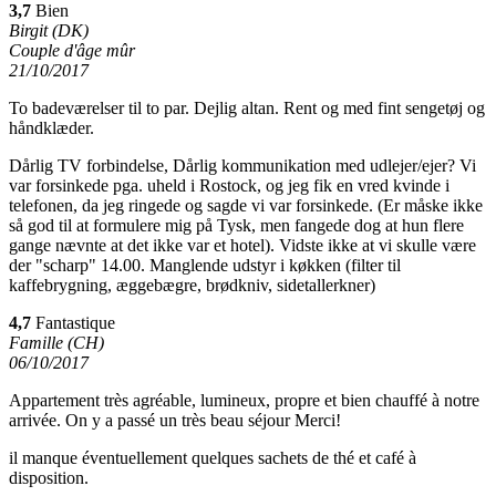
3,7
Bien
Birgit (DK)
Couple d'âge mûr
21/10/2017
To badeværelser til to par. Dejlig altan. Rent og med fint sengetøj og
håndklæder.
Dårlig TV forbindelse, Dårlig kommunikation med udlejer/ejer? Vi
var forsinkede pga. uheld i Rostock, og jeg fik en vred kvinde i
telefonen, da jeg ringede og sagde vi var forsinkede. (Er måske ikke
så god til at formulere mig på Tysk, men fangede dog at hun flere
gange nævnte at det ikke var et hotel). Vidste ikke at vi skulle være
der "scharp" 14.00. Manglende udstyr i køkken (filter til
kaffebrygning, æggebægre, brødkniv, sidetallerkner)
4,7
Fantastique
Famille (CH)
06/10/2017
Appartement très agréable, lumineux, propre et bien chauffé à notre
arrivée. On y a passé un très beau séjour Merci!
il manque éventuellement quelques sachets de thé et café à
disposition.