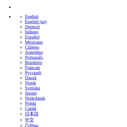
English
English (us)
Deutsch
Italiano
Español
Mexicano
Chileno
Argentino
Português
Brasileiro
Français
Русский
Dansk
Norsk
Svenska
Suomi
Nederlands
Polski
Català
日本語
中文
Čeština