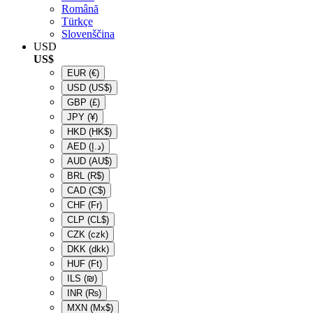
Română
Türkçe
Slovenščina
USD
US$
EUR
(€)
USD
(US$)
GBP
(£)
JPY
(¥)
HKD
(HK$)
AED
(د.إ)
AUD
(AU$)
BRL
(R$)
CAD
(C$)
CHF
(Fr)
CLP
(CL$)
CZK
(czk)
DKK
(dkk)
HUF
(Ft)
ILS
(₪)
INR
(₨)
MXN
(Mx$)