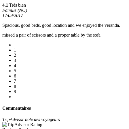
4,1
Très bien
Famille (NO)
17/09/2017
Spacious, good beds, good location and we enjoyed the veranda.
missed a pair of scissors and a proper table by the sofa
1
2
3
4
5
6
7
8
9
Commentaires
TripAdvisor note des voyageurs