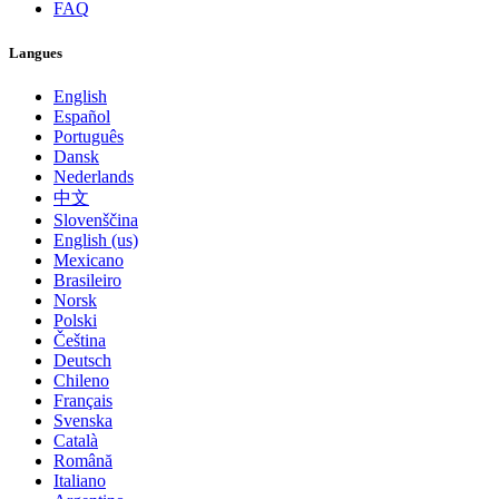
FAQ
Langues
English
Español
Português
Dansk
Nederlands
中文
Slovenščina
English (us)
Mexicano
Brasileiro
Norsk
Polski
Čeština
Deutsch
Chileno
Français
Svenska
Català
Română
Italiano