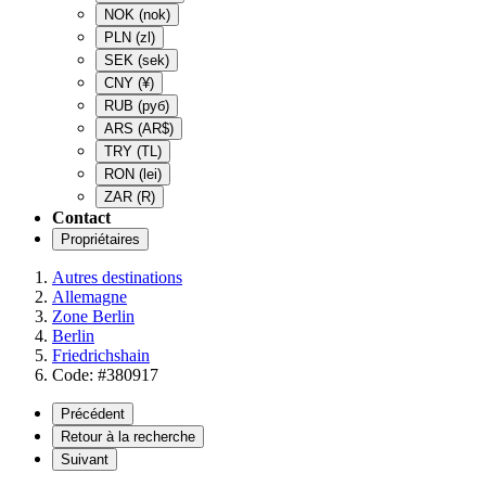
NOK
(nok)
PLN
(zl)
SEK
(sek)
CNY
(¥)
RUB
(руб)
ARS
(AR$)
TRY
(TL)
RON
(lei)
ZAR
(R)
Contact
Propriétaires
Autres destinations
Allemagne
Zone Berlin
Berlin
Friedrichshain
Code: #380917
Précédent
Retour à la recherche
Suivant