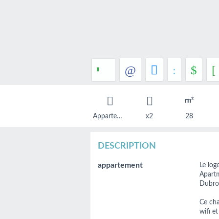
'
m²
Appartement
x2
28
DESCRIPTION
appartement
Le lo
Apartm
Dubro
Ce cha
wifi et