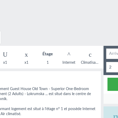
À parti
Étage
x1
x1
1
Internet
Climatisation.
2
gement Guest House Old Town - Superior One-Bedroom
ent (2 Adults) - Lokrumska ... est situé dans le centre de
vnik.
rmant logement est situé à l'étage nº 1 et possède Internet
 Air climatisé.