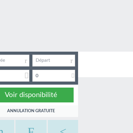
83
US$
r de / nuit
0
ANNULATION GRATUITE