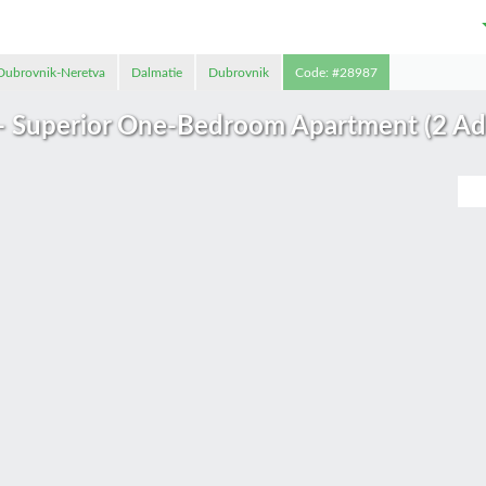
Dubrovnik-Neretva
Dalmatie
Dubrovnik
Code: #28987
 Superior One-Bedroom Apartment (2 Adul