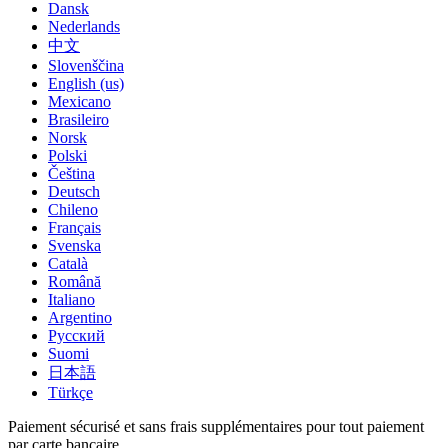
Dansk
Nederlands
中文
Slovenščina
English (us)
Mexicano
Brasileiro
Norsk
Polski
Čeština
Deutsch
Chileno
Français
Svenska
Català
Română
Italiano
Argentino
Русский
Suomi
日本語
Türkçe
Paiement sécurisé et sans frais supplémentaires pour tout paiement
par carte bancaire