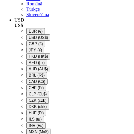
Română
Türkçe
Slovenščina
USD
US$
EUR
(€)
USD
(US$)
GBP
(£)
JPY
(¥)
HKD
(HK$)
AED
(د.إ)
AUD
(AU$)
BRL
(R$)
CAD
(C$)
CHF
(Fr)
CLP
(CL$)
CZK
(czk)
DKK
(dkk)
HUF
(Ft)
ILS
(₪)
INR
(₨)
MXN
(Mx$)