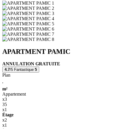
APARTMENT PAMIC
ANNULATION GRATUITE
4.7
/5
Fantastique
5
Plan
'
m²
Appartement
x3
35
x1
Étage
x2
x1