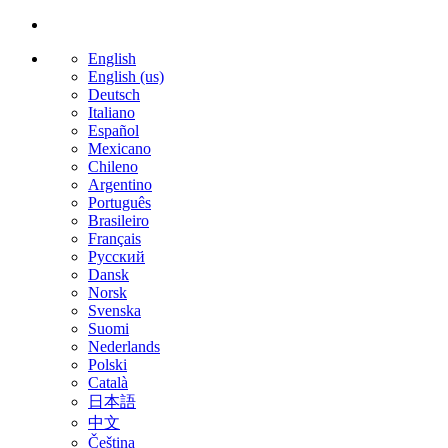
English
English (us)
Deutsch
Italiano
Español
Mexicano
Chileno
Argentino
Português
Brasileiro
Français
Русский
Dansk
Norsk
Svenska
Suomi
Nederlands
Polski
Català
日本語
中文
Čeština