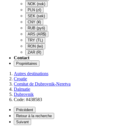
NOK
(nok)
PLN
(zl)
SEK
(sek)
CNY
(¥)
RUB
(руб)
ARS
(AR$)
TRY
(TL)
RON
(lei)
ZAR
(R)
Contact
Propriétaires
Autres destinations
Croatie
Comitat de Dubrovnik-Neretva
Dalmatie
Dubrovnik
Code: #438583
Précédent
Retour à la recherche
Suivant