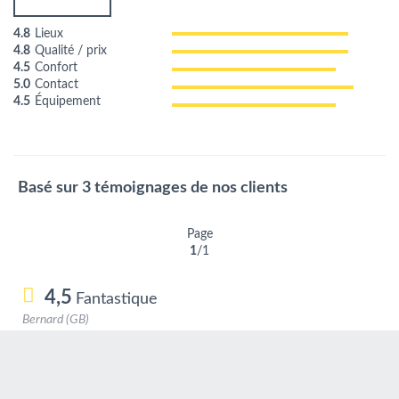
4.8
Lieux
4.8
Qualité / prix
4.5
Confort
5.0
Contact
4.5
Équipement
Basé sur 3 témoignages de nos clients
Page
1
/1
4,5
Fantastique
Bernard (GB)
Couple d'âge mûr
11/06/2017
It met all of our needs and had a very nice outdoor seating