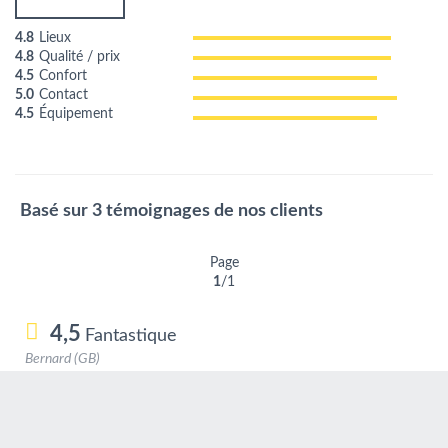
4.8
Lieux
4.8
Qualité / prix
4.5
Confort
5.0
Contact
4.5
Équipement
Basé sur 3 témoignages de nos clients
Page
1
/1
4,5
Fantastique
Bernard (GB)
Couple d'âge mûr
11/06/2017
It met all of our needs and had a very nice outdoor seating