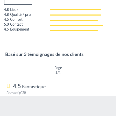
4.8
Lieux
4.8
Qualité / prix
4.5
Confort
5.0
Contact
4.5
Équipement
Basé sur 3 témoignages de nos clients
Page
1
/1
4,5
Fantastique
Bernard (GB)
Couple d'âge mûr
11/06/2017
It met all of our needs and had a very nice outdoor seating