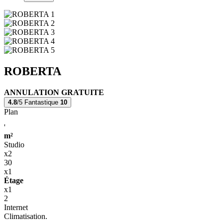
ROBERTA
ANNULATION GRATUITE
4.8
/5
Fantastique
10
Plan
'
m²
Studio
x2
30
x1
Étage
x1
2
Internet
Climatisation.