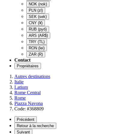
NOK
(nok)
PLN
(zl)
SEK
(sek)
CNY
(¥)
RUB
(руб)
ARS
(AR$)
TRY
(TL)
RON
(lei)
ZAR
(R)
Contact
Propriétaires
Autres destinations
Italie
Latium
Rome Central
Rome
Piazza Navona
Code: #368809
Précédent
Retour à la recherche
Suivant