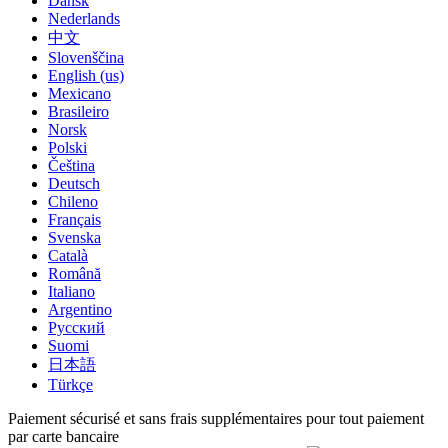
Dansk
Nederlands
中文
Slovenščina
English (us)
Mexicano
Brasileiro
Norsk
Polski
Čeština
Deutsch
Chileno
Français
Svenska
Català
Română
Italiano
Argentino
Русский
Suomi
日本語
Türkçe
Paiement sécurisé et sans frais supplémentaires pour tout paiement
par carte bancaire