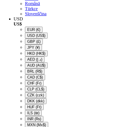
Română
Türkçe
Slovenščina
USD
US$
EUR
(€)
USD
(US$)
GBP
(£)
JPY
(¥)
HKD
(HK$)
AED
(د.إ)
AUD
(AU$)
BRL
(R$)
CAD
(C$)
CHF
(Fr)
CLP
(CL$)
CZK
(czk)
DKK
(dkk)
HUF
(Ft)
ILS
(₪)
INR
(₨)
MXN
(Mx$)