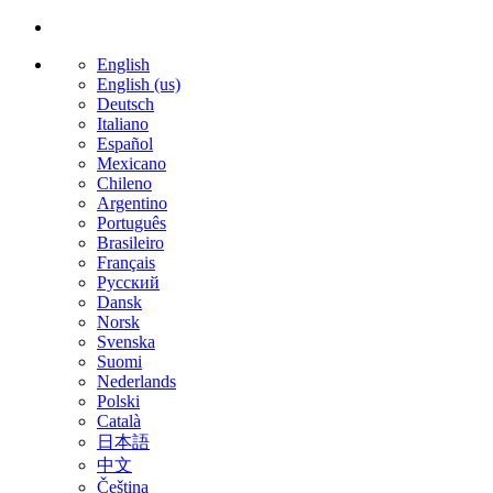
English
English (us)
Deutsch
Italiano
Español
Mexicano
Chileno
Argentino
Português
Brasileiro
Français
Русский
Dansk
Norsk
Svenska
Suomi
Nederlands
Polski
Català
日本語
中文
Čeština